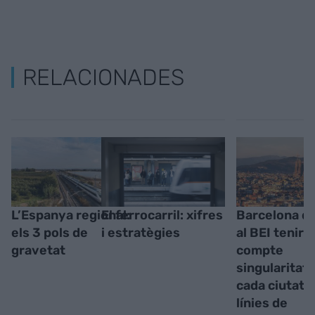
RELACIONADES
L’Espanya regional:
El ferrocarril: xifres
Barcelona d
els 3 pols de
i estratègies
al BEI tenir 
gravetat
compte
singularitat
cada ciutat 
línies de