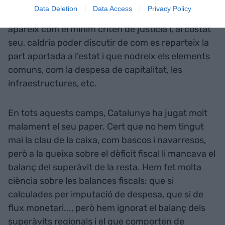
habitant que les comunitats ajudades i, alhora,
Data Deletion
Data Access
Privacy Policy
suportar un major cost de la vida. L’ordinalitat
apareix com el mínim criteri de justícia i, al costat
seu, caldria poder discutir de com es reparteix la
part aportada a l’estat i que nodreix els elements
comuns, com la despesa de capitalitat, les
infraestructures, etc.
En tots aquests camps, Catalunya ha jugat molt
malament el seu paper. Cert que no hem tingut
mai la clau de la caixa, com bascos i navarresos,
però a la queixa sobre el dèficit fiscal li mancava el
balanç del superàvit de la resta. Hem fet molta
ciència sobre les balances fiscals: que si
calculades per imputació de despesa, que si de
flux monetari..., però hem ignorat el balanç dels
superàvits regionals i el que comporten de