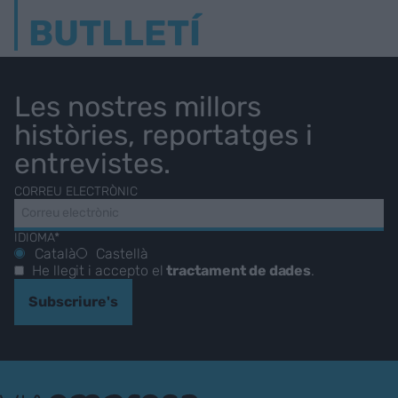
BUTLLETÍ
Les nostres millors
històries, reportatges i
entrevistes.
CORREU ELECTRÒNIC
IDIOMA*
Català
Castellà
He llegit i accepto el
tractament de dades
.
Subscriure's