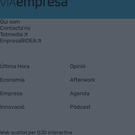
VIA
Empresa
Qui som
Contacta'ns
Totmedia
EnpresaBIDEA
Última Hora
Opinió
Economia
Afterwork
Empresa
Agenda
Innovació
Pòdcast
Web auditat per OJD interactiva