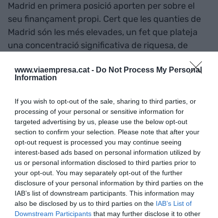
Madrid en primera posició aporten per sobre el
seu finançament propi. Cert que les quanties de
Madrid són les més elevades, un fet que plateja
una concentració significativa de riquesa, de
capitalitat i de seus d’empreses, que són els
www.viaempresa.cat -
Do Not Process My Personal
motius principals de la seva major tributació (tot i
Information
que les rebaixes d’IRPF que practica la seva
presidenta).
If you wish to opt-out of the sale, sharing to third parties, or
processing of your personal or sensitive information for
targeted advertising by us, please use the below opt-out
Catalunya i Madrid en
section to confirm your selection. Please note that after your
opt-out request is processed you may continue seeing
primera posició aporten per
interest-based ads based on personal information utilized by
sobre el seu finançament
us or personal information disclosed to third parties prior to
your opt-out. You may separately opt-out of the further
propi
disclosure of your personal information by third parties on the
IAB’s list of downstream participants. This information may
also be disclosed by us to third parties on the
IAB’s List of
En data 2023, el “cupo” aportat per Catalunya a
Downstream Participants
that may further disclose it to other