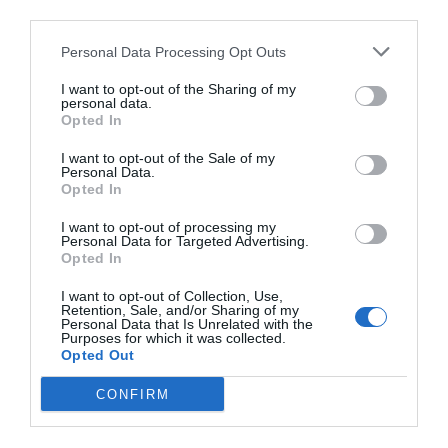
third parties.
l’Estat, calculat en el diferencial d’ingrés fiscal
menys finançament autonòmic, fou de 27.752
Personal Data Processing Opt Outs
milions d'euros. Al País Basc, la quota fou de 1.740
I want to opt-out of the Sharing of my
milions d'euros (amb una població del 28 %
personal data.
Opted In
respecte a Catalunya). En empat amb Catalunya,
la seva aportació hauria d’haver superat els 7.700
I want to opt-out of the Sale of my
Personal Data.
milions d'euros i, en termes de PIB i riquesa, una
Opted In
mica més.
I want to opt-out of processing my
Personal Data for Targeted Advertising.
Opted In
Les dades ens indiquen que la “solidaritat” és
obligada si el sistema no ha de fer fallida per un
I want to opt-out of Collection, Use,
Retention, Sale, and/or Sharing of my
col·lapse rotund. L’altra cosa és que aquest
Personal Data that Is Unrelated with the
Purposes for which it was collected.
sistema s'ha manteningut durant dècades amb
Opted Out
un finançament autonòmic que no respectava el
CONFIRM
principi d’ordinalitat, la qual cosa equival a cornut
i pagar el beure, o sigui rebre sempre menys per