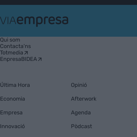
VIA
Empresa
Qui som
Contacta'ns
Totmedia
EnpresaBIDEA
Última Hora
Opinió
Economia
Afterwork
Empresa
Agenda
Innovació
Pòdcast