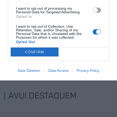
d'empreses creen
quatre noves peces
seguirà"
I want to opt-out of processing my
el PERTE per al
a la planta del Prat
Personal Data for Targeted Advertising.
Opted In
vehicle elèctric
I want to opt-out of Collection, Use,
Retention, Sale, and/or Sharing of my
Personal Data that Is Unrelated with the
Purposes for which it was collected.
Opted Out
CONFIRM
Data Deletion
Data Access
Privacy Policy
ELS MÉS LLEGITS
AVUI DESTAQUEM