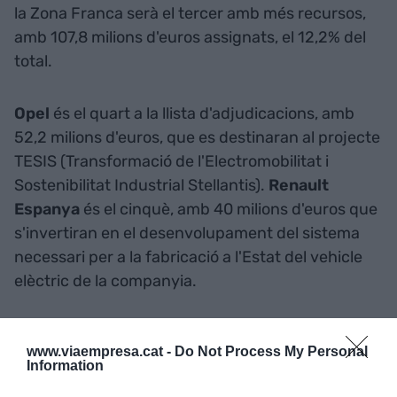
la Zona Franca serà el tercer amb més recursos,
amb 107,8 milions d'euros assignats, el 12,2% del
total.
Opel
és el quart a la llista d'adjudicacions, amb
52,2 milions d'euros, que es destinaran al projecte
TESIS (Transformació de l'Electromobilitat i
Sostenibilitat Industrial Stellantis).
Renault
Espanya
és el cinquè, amb 40 milions d'euros que
s'invertiran en el desenvolupament del sistema
necessari per a la fabricació a l'Estat del vehicle
elèctric de la companyia.
Afegir
VIA Empresa
com a font preferida de
www.viaempresa.cat -
Do Not Process My Personal
Google de forma gratuïta
Information
Estigues informat amb les últimes notícies d'actualitat
ACTIVAR ARA