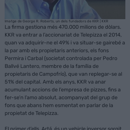
Imatge de George R. Roberts, un dels fundadors de KKR | KKR
La firma gestiona més 470.000 milions de dòlars.
KKR va entrar a l’accionariat de Telepizza el 2014,
quan va adquirir-ne el 49% i va situar-se gairebé a
la par amb els propietaris anteriors, els fons
Permira i Carbal (societat controlada per Pedro
Ballvé Lantero, membre de la família de
propietaris de Campofrío), que van replegar-se al
51% del capital. Amb els anys, KKR va anar
acumulant accions de l’empresa de pizzes, fins a
fer-se’n l’amo absolut, acompanyat del grup de
fons que abans hem esmentat en parlar de la
propietat de Telepizza.
El primer d’ells, Artá, és un vehicle inversor sorgit