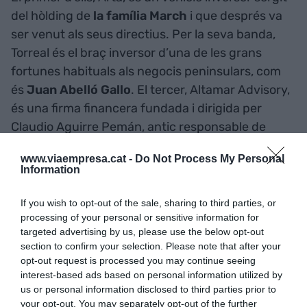
del hòlding de
la família March
i que després va
ser venut als seus directius. Per la seva banda,
Torreal és el braç inversor d’una de les grans
fortunes habituals als negocis peninsulars, com
és
Juan Abelló Gallo
. El tercer, Altamar Advisory,
és una firma financera fundada i dirigida per
Claudio Aguirre Pemán, antic responsable de
Chase Manhattan Bank i Goldman Sachs a
www.viaempresa.cat -
Do Not Process My Personal
Espanya, així com director per a Europa de Merrill
Information
Lynch. Finalment, el darrer del quartet és J. Safra
Group, un conglomerat internacional vinculat a la
If you wish to opt-out of the sale, sharing to third parties, or
família Safra, brasilers d’origen libanès i sirià, que
processing of your personal or sensitive information for
targeted advertising by us, please use the below opt-out
controlen uns actius per més de 70.000 milions de
section to confirm your selection. Please note that after your
dòlars.
opt-out request is processed you may continue seeing
interest-based ads based on personal information utilized by
us or personal information disclosed to third parties prior to
Però el fons Permira i Pedro Ballvé no eren
your opt-out. You may separately opt-out of the further