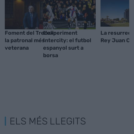
Foment del Treball:
L’experiment
La resurrecc
la patronal més
Intercity: el futbol
Rey Juan Car
veterana
espanyol surt a
borsa
ELS MÉS LLEGITS