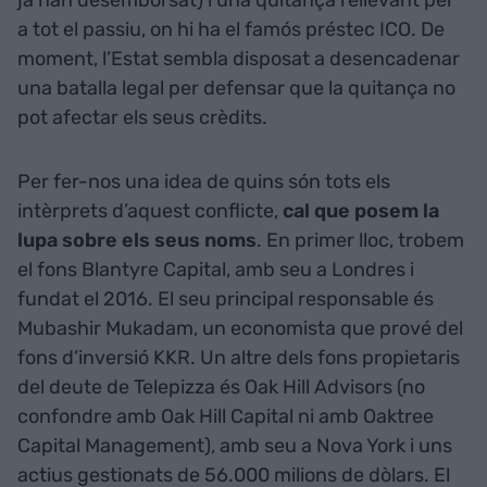
ja han desemborsat) i una quitança rellevant per
a tot el passiu, on hi ha el famós préstec ICO. De
moment, l’Estat sembla disposat a desencadenar
una batalla legal per defensar que la quitança no
pot afectar els seus crèdits.
Per fer-nos una idea de quins són tots els
intèrprets d’aquest conflicte,
cal que posem la
lupa sobre els seus noms
. En primer lloc, trobem
el fons Blantyre Capital, amb seu a Londres i
fundat el 2016. El seu principal responsable és
Mubashir Mukadam, un economista que prové del
fons d’inversió KKR. Un altre dels fons propietaris
del deute de Telepizza és Oak Hill Advisors (no
confondre amb Oak Hill Capital ni amb Oaktree
Capital Management), amb seu a Nova York i uns
actius gestionats de 56.000 milions de dòlars. El