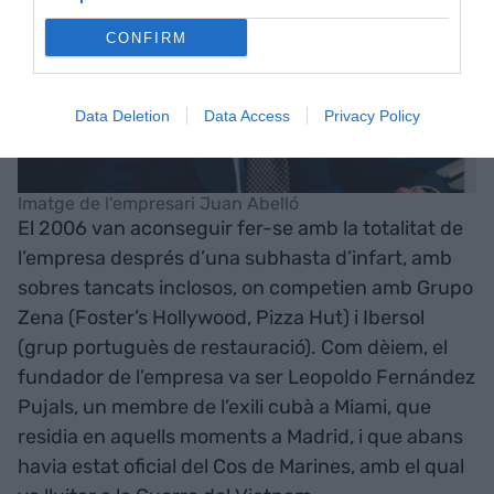
CONFIRM
Data Deletion
Data Access
Privacy Policy
Imatge de l'empresari Juan Abelló
El 2006 van aconseguir fer-se amb la totalitat de
l’empresa després d’una subhasta d’infart, amb
sobres tancats inclosos, on competien amb Grupo
Zena (Foster’s Hollywood, Pizza Hut) i Ibersol
(grup portuguès de restauració). Com dèiem, el
fundador de l’empresa va ser Leopoldo Fernández
Pujals, un membre de l’exili cubà a Miami, que
residia en aquells moments a Madrid, i que abans
havia estat oficial del Cos de Marines, amb el qual