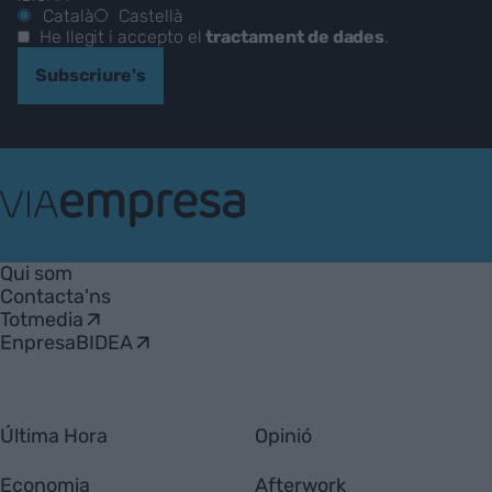
Català
Castellà
He llegit i accepto el
tractament de dades
.
Subscriure's
VIA
Empresa
Qui som
Contacta'ns
Totmedia
EnpresaBIDEA
Última Hora
Opinió
Economia
Afterwork