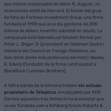
seu màxim responsable és Glenn R. August, un
economista sortit de Harvard. El tercer del grup
de fons és Fortress Investment Group, una firma
fundada el 1998 que avui dia gestiona 46.000
milions de dòlars, invertits sobretot en deute. La
companyia està liderada pel tàndem format per
Peter L. Briger Jr (procedent de Goldman Sachs i
membre del Council on Foreign Relations, un
dels
think tanks
més poderosos del món) i Wesley
R. Edens (fundador de la firma i amb passat a
BlackRock i Lehman Brothers).
A l’altra banda de la trinxera trobem
els actuals
propietaris de Telepizza
, encapçalats per KKR.
Darrere aquestes tres lletres hi ha la societat que
va ser fundada com a Kohlberg Kravis Roberts &