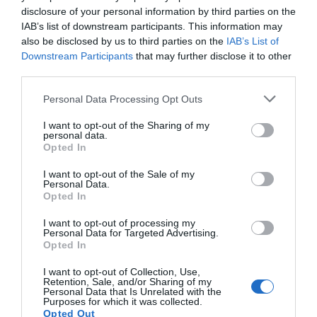
tampoc
els propietaris originals de Telepizza
,
disclosure of your personal information by third parties on the
sinó que aquests van entrar al seu capital el 1999,
IAB’s list of downstream participants. This information may
also be disclosed by us to third parties on the
IAB’s List of
després de comprar la participació que encara
Downstream Participants
that may further disclose it to other
retenia el seu fundador, Leopoldo Fernández
third parties.
Pujals (prop del 30% del capital) a canvi de 50.000
Personal Data Processing Opt Outs
milions de pessetes (uns 300 milions d’euros).
Eren temps de glòria per a l’empresa de pizzes,
I want to opt-out of the Sharing of my
personal data.
que va arribar a entrar ni més ni menys que a
Opted In
l’índex selectiu Ibex 35, la dels peixos grossos de
I want to opt-out of the Sale of my
la borsa espanyola i va esdevenir un títol clau en
Personal Data.
Opted In
l’anomenat “capitalisme popular” de final del segle
XX.
I want to opt-out of processing my
Personal Data for Targeted Advertising.
Opted In
I want to opt-out of Collection, Use,
Retention, Sale, and/or Sharing of my
Personal Data that Is Unrelated with the
Purposes for which it was collected.
Opted Out