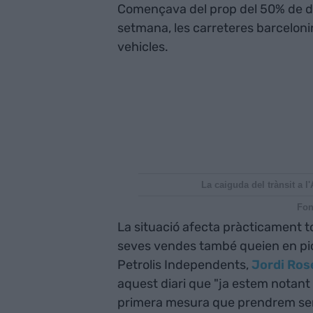
Començava del prop del 50% de di
setmana, les carreteres barcelon
vehicles.
La caiguda del trànsit a
Fon
La situació afecta pràcticament to
seves vendes també queien en pica
Petrolis Independents,
Jordi Ros
aquest diari que "ja estem notant 
primera mesura que prendrem serà