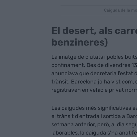
Caiguda de la mob
El desert, als carr
benzineres)
La imatge de ciutats i pobles buit
confinament. Des de divendres 13
anunciava que decretaria l'estat 
trànsit. Barcelona ja ha vist com,
registraven en vehicle privat norm
Les caigudes més significatives e
el trànsit d'entrada i sortida a B
setmana anterior, però, al dia seg
laborables, la caiguda s'ha anat 