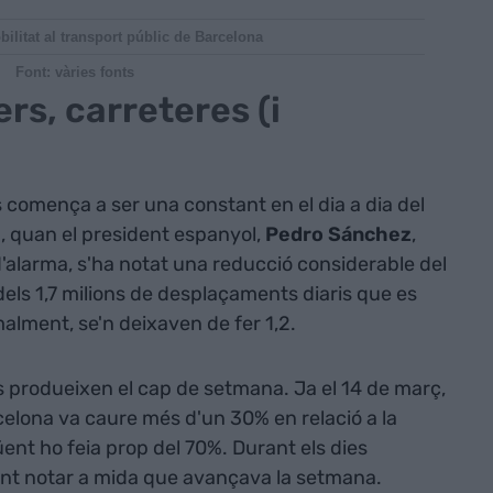
ilitat al transport públic de Barcelona
Font: vàries fonts
ers, carreteres (i
s comença a ser una constant en el dia a dia del
, quan el president espanyol,
Pedro Sánchez
,
d'alarma, s'ha notat una reducció considerable del
 dels 1,7 milions de desplaçaments diaris que es
alment, se'n deixaven de fer 1,2.
s produeixen el cap de setmana. Ja el 14 de març,
arcelona va caure més d'un 30% en relació a la
üent ho feia prop del 70%. Durant els dies
fent notar a mida que avançava la setmana.