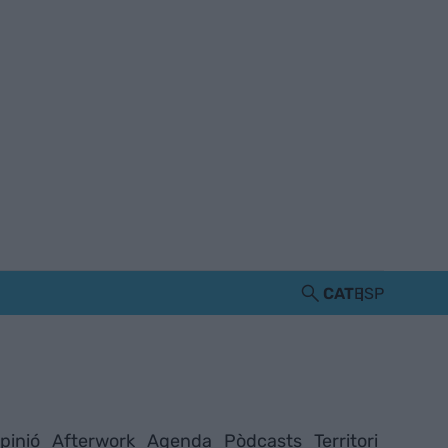
CAT
ESP
pinió
Afterwork
Agenda
Pòdcasts
Territori