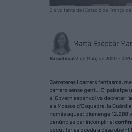
Els voltants de l'Estació de França de
Marta Escobar Mar
23 de Març de 2020 - 02:1
Barcelona
Carreteres i carrers fantasma, met
carrers sense gent... El paisatge
el Govern espanyol va decretar l'
e
els Mossos d'Esquadra, la Guàrdia U
només aquest diumenge 12.288 veh
denúncies per incomplir el
confi
pogut fer es queda a casa obeint l