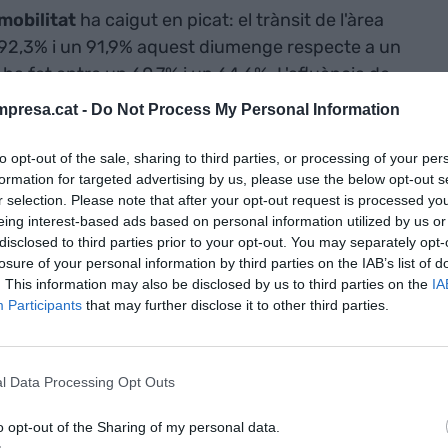
mobilitat
ha caigut en picat: el trànsit de l'àrea
 92,3% i un 91,9% aquest diumenge respecte a un
ha fet entre un 60,7% i un 64,6%. L'afluència de
0,2% en el primer dia laborable de la segona
presa.cat -
Do Not Process My Personal Information
o ha registrat un 79% menys de passatgers
to opt-out of the sale, sharing to third parties, or processing of your per
formation for targeted advertising by us, please use the below opt-out s
r selection. Please note that after your opt-out request is processed y
colpidor. El trànsit diari en vehicle privat per
eing interest-based ads based on personal information utilized by us or
 ha caigut una mitjana d'un 71%, tenint en compte
disclosed to third parties prior to your opt-out. You may separately opt-
losure of your personal information by third parties on the IAB’s list of
rodueixen durant el cap de setmana, que és quan
. This information may also be disclosed by us to third parties on the
IA
allen fan festa. El metro ha registrat un 88%
Participants
that may further disclose it to other third parties.
91% els autobusos i un 95% els taxis. El TRAM,
igudes d'entre el 85% i el 90%. Només TMB estima
dacions de bitllets habituals, xifra que representa
l Data Processing Opt Outs
nada normal.
o opt-out of the Sharing of my personal data.