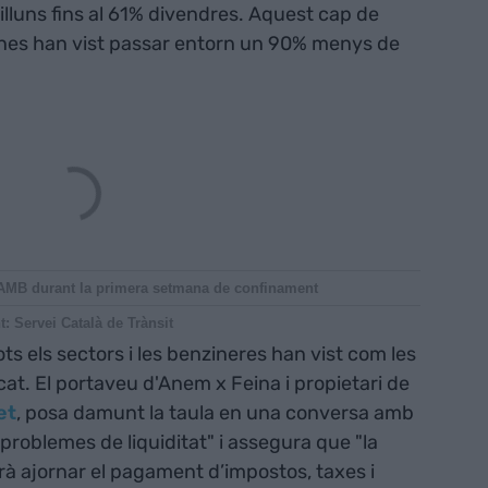
lluns fins al 61% divendres. Aquest cap de
ines han vist passar entorn un 90% menys de
 l'AMB durant la primera setmana de confinament
t: Servei Català de Trànsit
ts els sectors i les benzineres han vist com les
t. El portaveu d'Anem x Feina i propietari de
et
, posa damunt la taula en una conversa amb
problemes de liquiditat" i assegura que "la
 ajornar el pagament d’impostos, taxes i