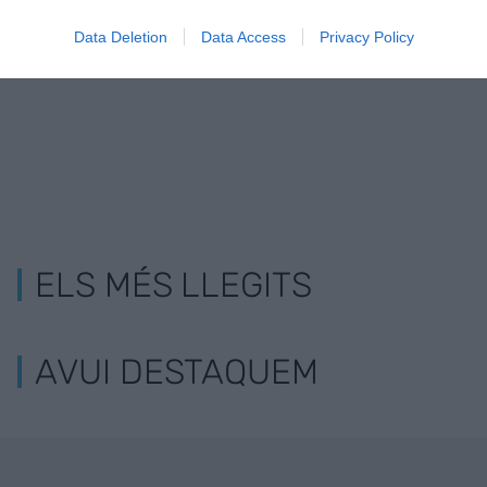
que les coses siguin
Data Deletion
Data Access
Privacy Policy
més justes"
ELS MÉS LLEGITS
AVUI DESTAQUEM