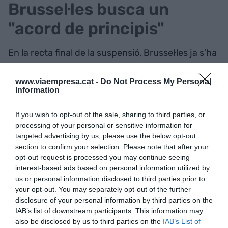
Brussel·les busca un
"acord de principis"
En la recta final de la suspensió, Brussel·les ja s’ha
mostrat disposada a tancar un “acord de
principis” i deixar els “detalls” per a més endavant
www.viaempresa.cat -
Do Not Process My Personal
Information
amb l'objectiu d'esquivar una nova pujada
d’aranzels. Malgrat la pausa, els EUA segueix
If you wish to opt-out of the sale, sharing to third parties, or
aplicant aranzels del 50% a l’acer i l’alumini, del
processing of your personal or sensitive information for
25% als cotxes i del 10% a totes les importacions
targeted advertising by us, please use the below opt-out
section to confirm your selection. Please note that after your
de la UE.
opt-out request is processed you may continue seeing
interest-based ads based on personal information utilized by
us or personal information disclosed to third parties prior to
Afegir
VIA Empresa
com a font preferida de
your opt-out. You may separately opt-out of the further
Google de forma gratuïta
disclosure of your personal information by third parties on the
Estigues informat amb les últimes notícies d'actualitat
IAB’s list of downstream participants. This information may
ACTIVAR ARA
also be disclosed by us to third parties on the
IAB’s List of