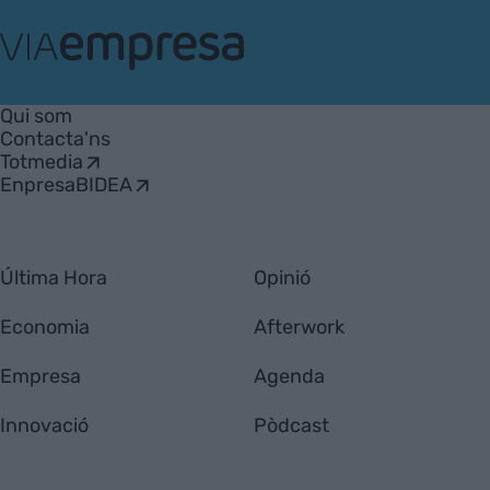
VIA
Empresa
Qui som
Contacta'ns
Totmedia
EnpresaBIDEA
Última Hora
Opinió
Economia
Afterwork
Empresa
Agenda
Innovació
Pòdcast