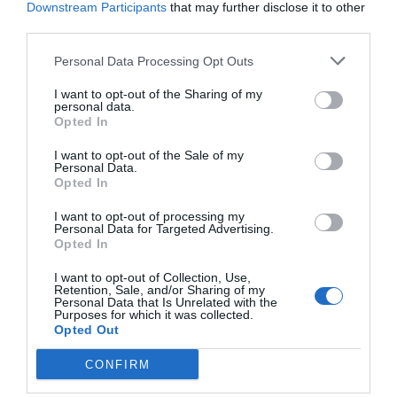
Downstream Participants
that may further disclose it to other
third parties.
Personal Data Processing Opt Outs
I want to opt-out of the Sharing of my
personal data.
Opted In
I want to opt-out of the Sale of my
RELACIONADES
Personal Data.
Opted In
I want to opt-out of processing my
Personal Data for Targeted Advertising.
Opted In
I want to opt-out of Collection, Use,
Retention, Sale, and/or Sharing of my
Personal Data that Is Unrelated with the
Purposes for which it was collected.
Opted Out
Carles Torrecilla:
Trump i els aranzels
Josep M. Ga
CONFIRM
"Trump no vol
de pa sucat amb oli
Del Show de
castigar ningú, sinó
a 'Das Exper