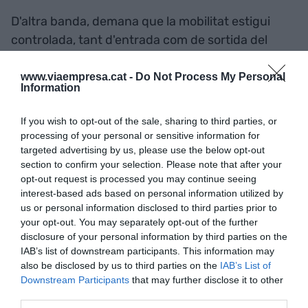
D'altra banda, demana que la mobilitat estigui
controlada, tant d'entrada com de sortida del
barri, ja que assegura que podria ser que es
tanquin alguns accessos i això els preocupa. "És
www.viaempresa.cat -
Do Not Process My Personal
Information
un coll d'ampolla, és un triangle d'un quilòmetre
quadrat difícil", diu. També pensa en el civisme pel
If you wish to opt-out of the sale, sharing to third parties, or
volum de gent.
processing of your personal or sensitive information for
targeted advertising by us, please use the below opt-out
section to confirm your selection. Please note that after your
Espera que també hi hagi
opt-out request is processed you may continue seeing
interest-based ads based on personal information utilized by
inversions per al barri i
us or personal information disclosed to third parties prior to
your opt-out. You may separately opt-out of the further
serveixi per impulsar accions
disclosure of your personal information by third parties on the
com ara cursos de
IAB’s list of downstream participants. This information may
also be disclosed by us to third parties on the
IAB’s List of
capacitació per als
Downstream Participants
that may further disclose it to other
third parties.