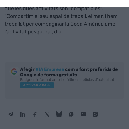
amb qui assegura que s'hi han reunit, i conclou
que les dues activitats són "compatibles".
"Compartim el seu espai de treball, el mar, i hem
treballat per compaginar la Copa Amèrica amb
l'activitat pesquera", diu.
Afegir
VIA Empresa
com a font preferida de
Google de forma gratuïta
Estigues informat amb les últimes notícies d'actualitat
ACTIVAR ARA