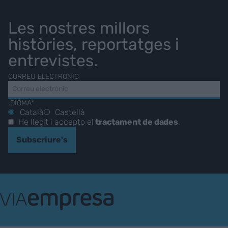
Les nostres millors
històries, reportatges i
entrevistes.
CORREU ELECTRÒNIC
IDIOMA*
Català
Castellà
He llegit i accepto el
tractament de dades
.
Subscriure's
VIA
Empresa