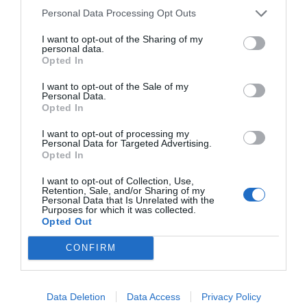
pescadors o espais per al
Personal Data Processing Opt Outs
teixit associatiu i cultural
I want to opt-out of the Sharing of my
personal data.
Opted In
Esther Jorquera
, veïna i membre de la
plataforma 'No a la Copa Amèrica', rebutja
I want to opt-out of the Sale of my
Personal Data.
l'episodi esportiu, ja que creu que serà un
Opted In
perjudici per al barri. La plataforma assenyala que
I want to opt-out of processing my
la cita esportiva afectarà negativament la
Personal Data for Targeted Advertising.
Opted In
mobilitat, el medi ambient i l'habitatge. "És la
cirereta del pastís", diu Jorquera, que apunta al
I want to opt-out of Collection, Use,
Retention, Sale, and/or Sharing of my
benefici privat i la turistificació.
Personal Data that Is Unrelated with the
Purposes for which it was collected.
Opted Out
Vilumara afegeix, però, que els actors que fan
CONFIRM
activitat al Port Vell han de poder compatibilitzar
la seva feina durant tots els dies, ja que és un
esdeveniment llarg. Aquí hi inclou els pescadors,
Data Deletion
Data Access
Privacy Policy