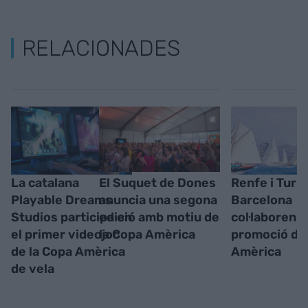
RELACIONADES
La catalana
El Suquet de Dones
Renfe i Turi
Playable Dreams
anuncia una segona
Barcelona
Studios participa en
edició amb motiu de
col·laboren a
el primer videojoc
la Copa Amèrica
promoció de 
de la Copa Amèrica
Amèrica
de vela