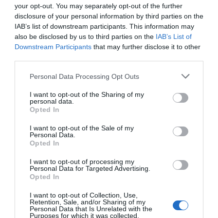
La cooperativa eco-feminista pretén ajudar les
your opt-out. You may separately opt-out of the further
empreses del sector de la moda en la transició
disclosure of your personal information by third parties on the
cap a una producció més sostenible i de caràcter
IAB’s list of downstream participants. This information may
also be disclosed by us to third parties on the
IAB’s List of
local. El principal objectiu del projecte és que
Downstream Participants
that may further disclose it to other
siguin les empreses les que facin una bona gestió
third parties.
dels residus, per això té tres línies de negoci. La
Personal Data Processing Opt Outs
primera consisteix a oferir, a grans empreses,
serveis d'
upcycling
, una gestió creativa
I want to opt-out of the Sharing of my
personal data.
dels
stocks
. Des d’Ökollective estudien com
Opted In
transformar els restos en nous productes, i
I want to opt-out of the Sale of my
elaboren diferents prototips. Aquest servei, a
Personal Data.
Opted In
més, permet que les empreses puguin fer també
una reavaluació del seu impacte i rentar la seva
I want to opt-out of processing my
Personal Data for Targeted Advertising.
imatge, el famós
greenwashing
. La segona línia
Opted In
de negoci és el disseny de col·leccions a partir de
I want to opt-out of Collection, Use,
residus tèxtils facilitats per
Formació i Treball
,
Retention, Sale, and/or Sharing of my
Personal Data that Is Unrelated with the
amb qui tenen una col·laboració, o donacions i, per
Purposes for which it was collected.