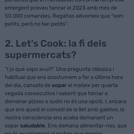
emergent preveu tancar el 2023 amb més de
50.000 comandes. Regañas adverteix que “som
petits, però no tan petits”.
2. Let's Cook: la fi dels
supermercats?
"I jo què sopo avui?" Una pregunta clàssica i
habitual que ens acostumem a fer a última hora
del dia, cansats de
sopar
el mateix per quarta
vegada consecutiva i sabent que tornar a
demanar pizzes o sushi no és una opció. I, encara
que ens quedi el comodí de la llet amb galetes, la
nostra consciència ens acaba demanant un
sopar
saludable
. Ens demana alimentar-nos, que
no és exactament el mateix que menjar.