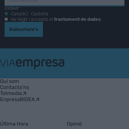
IDIOMA*
Català
Castellà
He llegit i accepto el
tractament de dades
.
Subscriure's
VIA
Empresa
Qui som
Contacta'ns
Totmedia
EnpresaBIDEA
Última Hora
Opinió