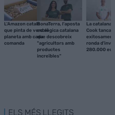
L'Amazon català
BonaTerra, l'aposta
La catalana 
que pinta de verd el
ecològica catalana
Cook tanca
planeta amb cada
que descobreix
exitosament
comanda
"agricultors amb
ronda d'inve
productes
280.000 eur
increïbles"
ELS MÉS LLEGITS