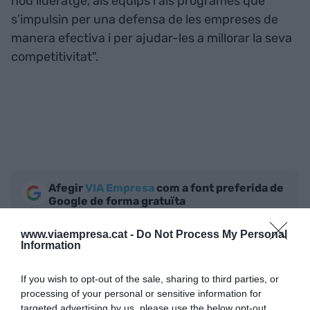
nou lideratge, als equips i als programes que
s’impulsin per una defensa de les empreses de
manera efectiva i per ajudar-les a millorar la seva
competitivitat".
Afegir
VIA Empresa
com a font preferida de
Google de forma gratuïta
Estigues informat amb les últimes notícies d'actualitat
ACTIVAR ARA
www.viaempresa.cat -
Do Not Process My Personal
Information
If you wish to opt-out of the sale, sharing to third parties, or
processing of your personal or sensitive information for
targeted advertising by us, please use the below opt-out