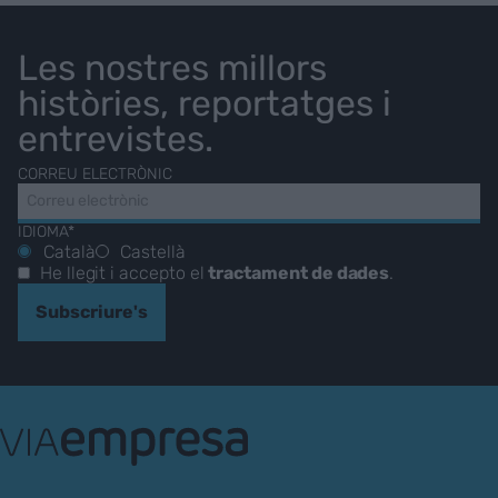
Les nostres millors
històries, reportatges i
entrevistes.
CORREU ELECTRÒNIC
IDIOMA*
Català
Castellà
He llegit i accepto el
tractament de dades
.
Subscriure's
VIA