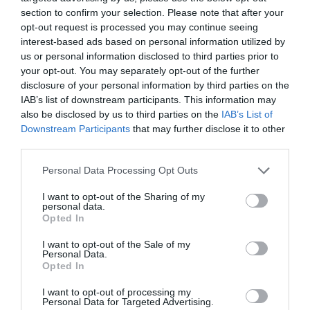
section to confirm your selection. Please note that after your
opt-out request is processed you may continue seeing
interest-based ads based on personal information utilized by
us or personal information disclosed to third parties prior to
RELACIONADES
your opt-out. You may separately opt-out of the further
disclosure of your personal information by third parties on the
IAB’s list of downstream participants. This information may
also be disclosed by us to third parties on the
IAB’s List of
Downstream Participants
that may further disclose it to other
third parties.
Personal Data Processing Opt Outs
I want to opt-out of the Sharing of my
Ball de cadires, Joc
Abad denuncia que
Abad, reeleg
personal data.
Opted In
de trons
l’expulsió de Cecot
president de
“vulnera els
Cecot
I want to opt-out of the Sale of my
Personal Data.
estatuts de
Opted In
Foment”
I want to opt-out of processing my
Personal Data for Targeted Advertising.