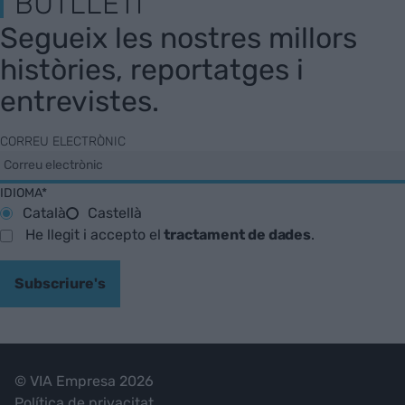
BUTLLETÍ
Segueix les nostres millors
històries, reportatges i
entrevistes.
CORREU ELECTRÒNIC
IDIOMA*
Català
Castellà
He llegit i accepto el
tractament de dades
.
Subscriure's
© VIA Empresa 2026
Política de privacitat