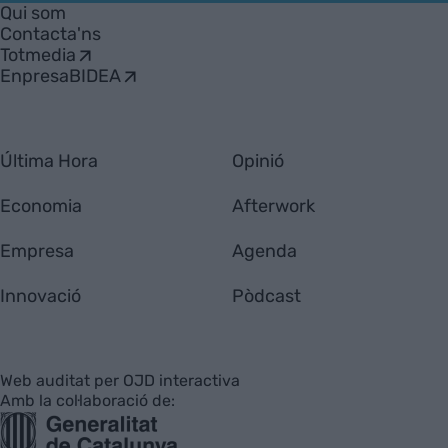
Empresa
Qui som
Contacta'ns
Totmedia
EnpresaBIDEA
Última Hora
Opinió
Economia
Afterwork
Empresa
Agenda
Innovació
Pòdcast
Web auditat per OJD interactiva
Amb la col·laboració de: