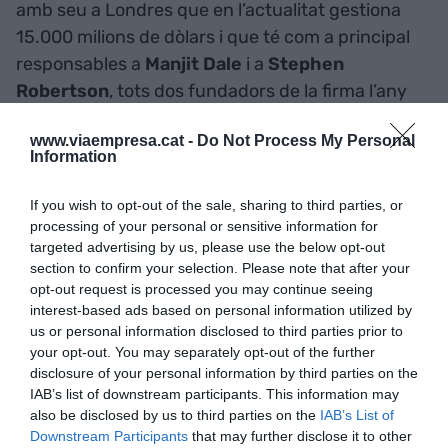
amb seu a Londres que en l’actualitat gestiona
15.000 milions de dòlars i que té com a principal
responsables a
Manjit Dale
i a
Stephen
Robertson
, tots dos fundadors de la firma l’any
2002. Les seves inversions estan repartides en un
www.viaempresa.cat -
Do Not Process My Personal
espectre molt ampli de sectors, des de la
Information
restauració (Popeyes, Stonegate Pub Company,
Buffalo Grill i Pizza Express), al lloguer de palets
If you wish to opt-out of the sale, sharing to third parties, or
(LPR), passant pels centres de fitness (David
processing of your personal or sensitive information for
targeted advertising by us, please use the below opt-out
Lloyd, que a Barcelona gestiona el Reial Club
section to confirm your selection. Please note that after your
Tennis del Turó).
opt-out request is processed you may continue seeing
interest-based ads based on personal information utilized by
us or personal information disclosed to third parties prior to
El fons sobirà de Noruega
your opt-out. You may separately opt-out of the further
posseeix un 2,3% d’Applus
disclosure of your personal information by third parties on the
IAB’s list of downstream participants. This information may
also be disclosed by us to third parties on the
IAB’s List of
Downstream Participants
that may further disclose it to other
L’aliança entre ISC i TDR Capital ha donat els seus