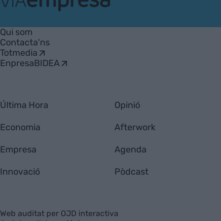
VIA
Empresa
Qui som
Contacta'ns
Totmedia
EnpresaBIDEA
Última Hora
Opinió
Economia
Afterwork
Empresa
Agenda
Innovació
Pòdcast
Web auditat per OJD interactiva