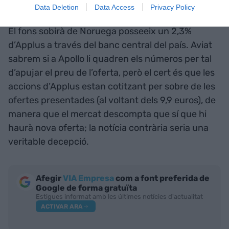
coneguts Vanguard (3,5%).
Data Deletion
Data Access
Privacy Policy
El fons sobirà de Noruega posseeix un 2,3%
d’Applus a través del banc central del país. Aviat
sabrem si a Apollo li quadren els números per tal
d’apujar el preu de l’oferta, però el cert és que les
accions d’Applus estan cotitzant per sobre de les
ofertes presentades (al voltant dels 9,9 euros), de
manera que el mercat descompta que sí que hi
haurà nova oferta; la notícia contrària seria una
veritable decepció.
Afegir
VIA Empresa
com a font preferida de
Google de forma gratuïta
Estigues informat amb les últimes notícies d'actualitat
ACTIVAR ARA