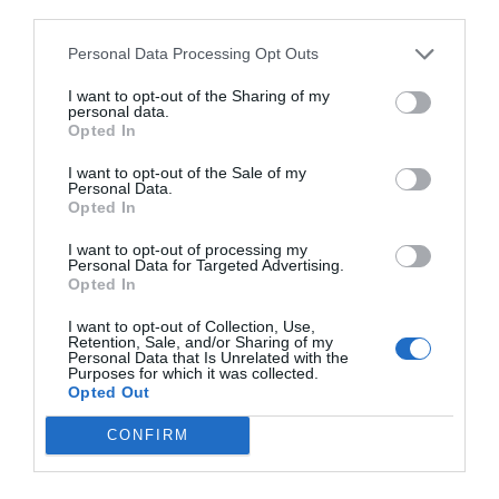
third parties.
fruits fa menys d’un mes, quan van fer públic que
presentarien una contraopa a 9,75 euros per
Personal Data Processing Opt Outs
acció, el que implicava una millora de vint-i-cinc
I want to opt-out of the Sharing of my
cèntims per acció respecte de l’oferta inicial
personal data.
Opted In
d’Apollo. Es dona per fet que hi haurà contraatac
per part d’Apollo i que en pocs dies presentaran
I want to opt-out of the Sale of my
Personal Data.
una nova oferta per sobre dels 9,75 euros, per
Opted In
alegria dels accionistes, que es freguen les mans
I want to opt-out of processing my
davant d’aquesta guerra pel control de l’empresa.
Personal Data for Targeted Advertising.
Opted In
Uns accionistes que estan encapçalats per la
firma DWS Investment Management Americas
I want to opt-out of Collection, Use,
Retention, Sale, and/or Sharing of my
(branca als Estats Units de la banca de negocis
Personal Data that Is Unrelated with the
Purposes for which it was collected.
del Deutsche Bank) amb una mica més del 7% del
Opted Out
capital, seguit pel Santander a través dels seus
CONFIRM
fons d’inversió (4,5%), la gestora americana
Southeastern Asset Management (4%) i els ja