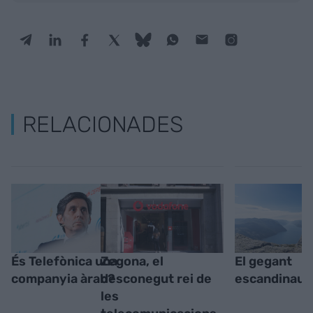
RELACIONADES
És Telefònica una
Zegona, el
El gegant
companyia àrab?
desconegut rei de
escandinau
les