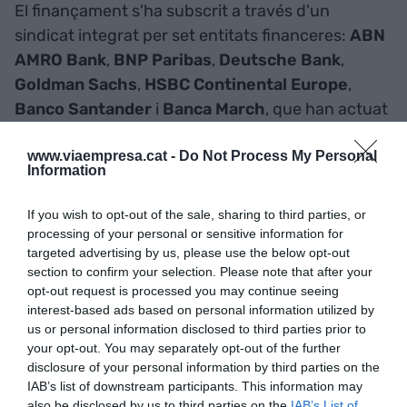
El finançament s'ha subscrit a través d'un
sindicat integrat per set entitats financeres:
ABN
AMRO Bank
,
BNP Paribas
,
Deutsche Bank
,
Goldman Sachs
,
HSBC Continental Europe
,
Banco Santander
i
Banca March
, que han actuat
com a coordinadors globals i prestadors originals.
www.viaempresa.cat -
Do Not Process My Personal
Així mateix,
ABN AMRO Bank N.V.
exercirà el
Information
paper d'agent del finançament.
If you wish to opt-out of the sale, sharing to third parties, or
processing of your personal or sensitive information for
D'altra banda,
Alantra
ha actuat com a assessor
targeted advertising by us, please use the below opt-out
financer de l'operació, mentre que
Garrigues
ha
section to confirm your selection. Please note that after your
assessorat legalment la companyia
opt-out request is processed you may continue seeing
interest-based ads based on personal information utilized by
us or personal information disclosed to third parties prior to
your opt-out. You may separately opt-out of the further
Afegir
VIA Empresa
com a font preferida de
Google de forma gratuïta
disclosure of your personal information by third parties on the
Estigues informat amb les últimes notícies d'actualitat
IAB’s list of downstream participants. This information may
ACTIVAR ARA
also be disclosed by us to third parties on the
IAB’s List of