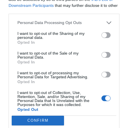
Downstream Participants
that may further disclose it to other
third parties.
Personal Data Processing Opt Outs
I want to opt-out of the Sharing of my
personal data.
Opted In
I want to opt-out of the Sale of my
Personal Data.
RELACIONADES
Opted In
I want to opt-out of processing my
Personal Data for Targeted Advertising.
Opted In
I want to opt-out of Collection, Use,
Retention, Sale, and/or Sharing of my
Personal Data that Is Unrelated with the
Purposes for which it was collected.
Opted Out
Audax registra un
Audax reelegeix
Audax fixa e
CONFIRM
benefici net ajustat
Francisco José
de "la major