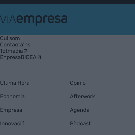
VIA
Empresa
Qui som
Contacta'ns
Totmedia
EnpresaBIDEA
Última Hora
Opinió
Economia
Afterwork
Empresa
Agenda
Innovació
Pòdcast