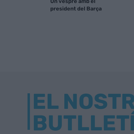
Un vespre amb el
president del Barça
EL NOST
BUTLLET