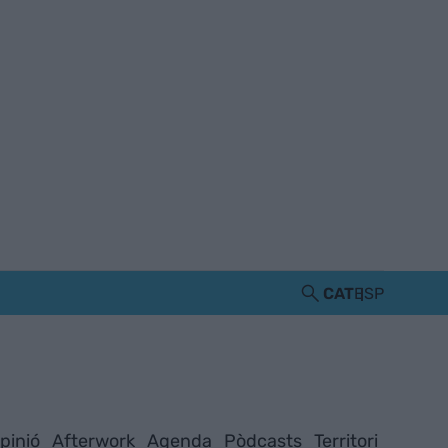
CAT
ESP
pinió
Afterwork
Agenda
Pòdcasts
Territori