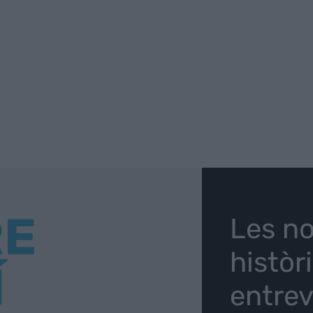
RE
Les no
històr
Í
entrev