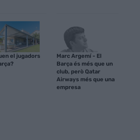
uen el jugadors
Marc Argemí - El
arça?
Barça és més que un
club, però Qatar
Airways més que una
empresa