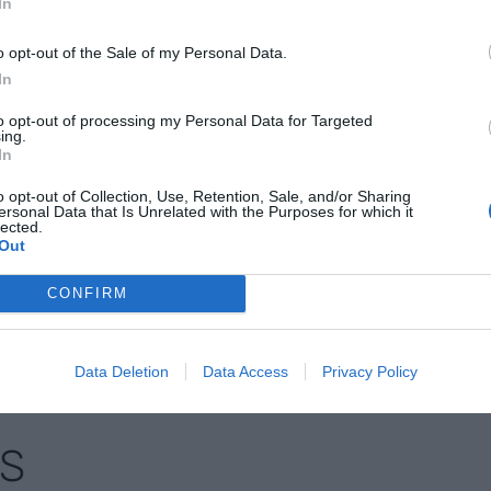
In
íders empresarials, culturals, de la ciència i
ntar a Londres la Barcelona de la inversió, el
o opt-out of the Sale of my Personal Data.
ciència.
In
to opt-out of processing my Personal Data for Targeted
u de millorar la reputació internacional de
ing.
In
s actius de la ciutat i va comptar amb l’assistència
sors, líders d’opinió, mitjans de comunicació i
o opt-out of Collection, Use, Retention, Sale, and/or Sharing
ersonal Data that Is Unrelated with the Purposes for which it
dels sectors.
lected.
Out
CONFIRM
nt preferida de Google de forma
ACTIVAR ARA
ícies d'actualitat
Data Deletion
Data Access
Privacy Policy
S