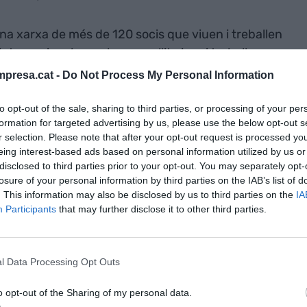
a xarxa de més de 120 socis que viuen i treballen
nternacionals que han escollit viure i treballar a
dera projectes per atreure talent i negoci, està
presa.cat -
Do Not Process My Personal Information
mpulsen els seus socis i els dona suport perquè
scrits per identificar reptes i projectes per a la
to opt-out of the sale, sharing to third parties, or processing of your per
formation for targeted advertising by us, please use the below opt-out s
Competitivitat, Recerca i Coneixement, Cultura,
r selection. Please note that after your opt-out request is processed y
eing interest-based ads based on personal information utilized by us or
disclosed to third parties prior to your opt-out. You may separately opt-
losure of your personal information by third parties on the IAB’s list of
e el Barça en forma part
. This information may also be disclosed by us to third parties on the
IA
Participants
that may further disclose it to other third parties.
ni hi han participat el president de Barcelona
eu Hernández
, i la directora de Relacions
er part del FC Barcelona el seu president,
Josep
l Data Processing Opt Outs
 CEO del Club,
Òscar Grau
. El FC Barcelona ja va
o opt-out of the Sharing of my personal data.
juny, del Barcelona London Day, on Barcelona