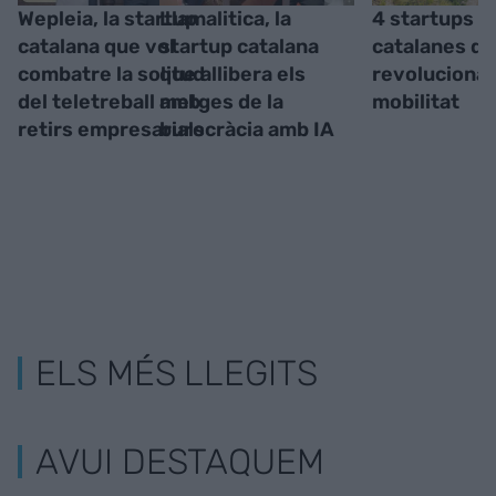
Wepleia, la startup
Llamalitica, la
4 startups
catalana que vol
startup catalana
catalanes q
combatre la solitud
que allibera els
revolucionat
del teletreball amb
metges de la
mobilitat
retirs empresarials
burocràcia amb IA
ELS MÉS LLEGITS
AVUI DESTAQUEM