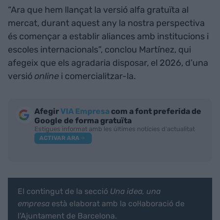
“Ara que hem llançat la versió alfa gratuïta al
mercat, durant aquest any la nostra perspectiva
és començar a establir aliances amb institucions i
escoles internacionals”, conclou Martínez, qui
afegeix que els agradaria disposar, el 2026, d’una
versió
online
i comercialitzar-la.
Afegir
VIA Empresa
com a font preferida de
Google de forma gratuïta
Estigues informat amb les últimes notícies d'actualitat
ACTIVAR ARA
El contingut de la secció
Una idea, una
empresa
està elaborat amb la col·laboració de
l'Ajuntament de Barcelona.