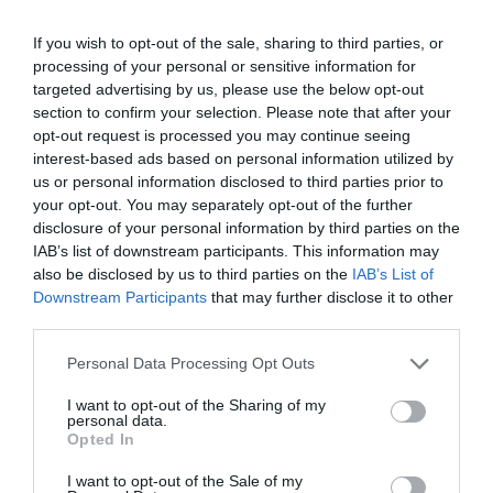
"Estem donant a conèixer
If you wish to opt-out of the sale, sharing to third parties, or
processing of your personal or sensitive information for
el producte amb llicències
targeted advertising by us, please use the below opt-out
section to confirm your selection. Please note that after your
gratuïtes”
opt-out request is processed you may continue seeing
interest-based ads based on personal information utilized by
us or personal information disclosed to third parties prior to
Martínez assenyala que Keynema ja s’ha utilitzat
your opt-out. You may separately opt-out of the further
en pel·lícules com
El 47
, de
Marcel Barrena
. “Hem
disclosure of your personal information by third parties on the
fet vendes a escoles, per exemple a l’
Escola
IAB’s list of downstream participants. This information may
Superior de Cinema i Audiovisuals de
also be disclosed by us to third parties on the
IAB’s List of
Downstream Participants
that may further disclose it to other
Catalunya (ESCAC)
, amb una versió una mica
third parties.
més especialitzada amb un cost de 100 euros
l’any per alumne. Però, aquest any, el que estem
Personal Data Processing Opt Outs
fent és donar-lo a conèixer a través de l’oferta de
I want to opt-out of the Sharing of my
llicències gratuïtes”, explica.
personal data.
Opted In
I want to opt-out of the Sale of my