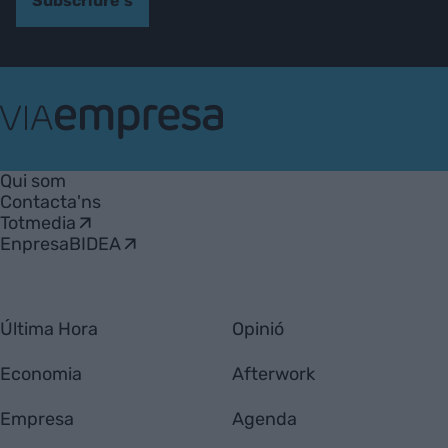
Subscriure's
VIA
Empresa
Qui som
Contacta'ns
Totmedia
EnpresaBIDEA
Última Hora
Opinió
Economia
Afterwork
Empresa
Agenda