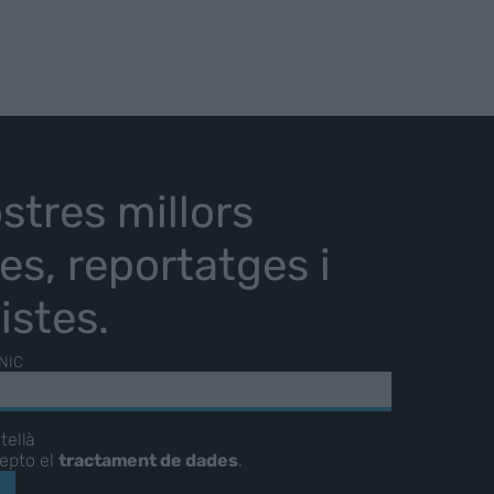
stres millors
ies, reportatges i
istes.
NIC
tellà
cepto el
tractament de dades
.