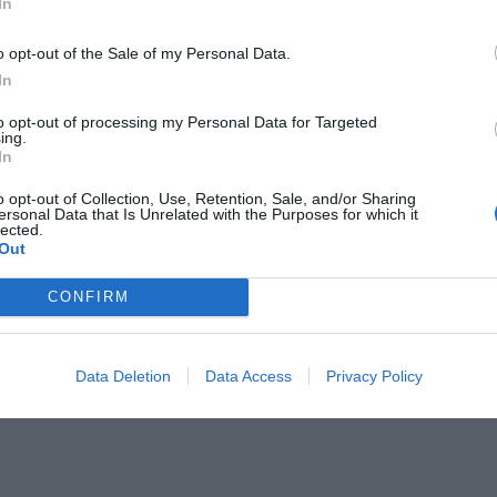
S
In
o opt-out of the Sale of my Personal Data.
In
to opt-out of processing my Personal Data for Targeted
ing.
In
o opt-out of Collection, Use, Retention, Sale, and/or Sharing
ersonal Data that Is Unrelated with the Purposes for which it
lected.
itatge a Lleida
L'ICO, l'ICF i
Out
n 5% en l'últim
l'Ajuntament de
Barcelona subscriuen
CONFIRM
un conveni per
ampliar l'habitatge
Data Deletion
Data Access
Privacy Policy
social