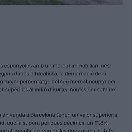
es espanyoles amb un mercat immobiliari més
egons dades d'
Idealista
, la demarcació de la
 un major percentatge del seu mercat ocupat per
t superiors al
milió d'euros
, només per sota de
es en venda a Barcelona tenen un valor superior a
drid, que la supera per dues dècimes, un 11,8%.
rtal immobiliari, cap de les dues grans ciutats