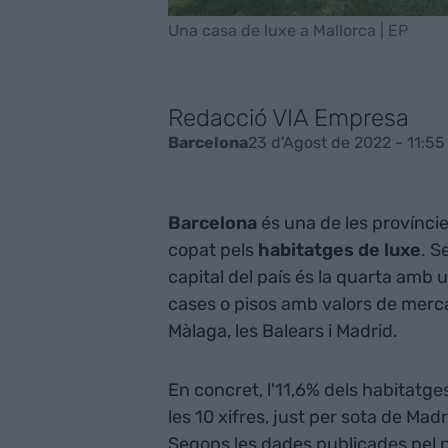
Una casa de luxe a Mallorca | EP
Redacció VIA Empresa
23 d'Agost de 2022 - 11:55
Barcelona
Barcelona
és una de les provínci
copat pels
habitatges de luxe
. S
capital del país és la quarta amb
cases o pisos amb valors de merca
Màlaga, les Balears i Madrid.
En concret, l'11,6% dels habitatg
les 10 xifres, just per sota de Ma
Segons les dades publicades pel po