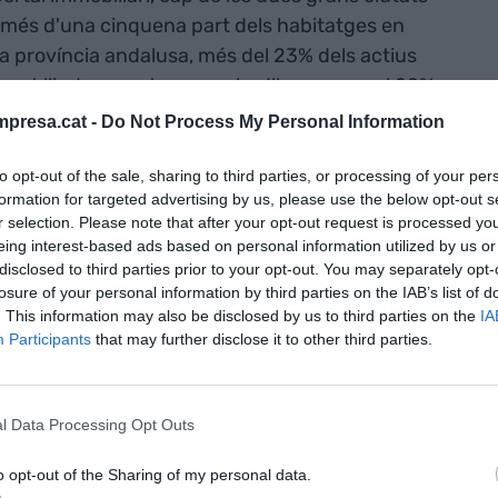
n més d'una cinquena part dels habitatges en
la província andalusa, més del 23% dels actius
st llindar, mentre que a les Illes supera el 22%.
presa.cat -
Do Not Process My Personal Information
 ocupa la sisena posició de la llista, amb un 5,5%
to opt-out of the sale, sharing to third parties, or processing of your per
rcació per sobre del milió d'euros. Per sobre hi ha
formation for targeted advertising by us, please use the below opt-out s
airebé tan actiu com el de Barcelona –un 10,6%
r selection. Please note that after your opt-out request is processed y
 d'un milió d'euros–. Completen el top-10 a l'Estat
eing interest-based ads based on personal information utilized by us or
ència i Las Palmas.
disclosed to third parties prior to your opt-out. You may separately opt-
losure of your personal information by third parties on the IAB’s list of
. This information may also be disclosed by us to third parties on the
IA
Participants
that may further disclose it to other third parties.
nt preferida de Google de forma
ACTIVAR ARA
ícies d'actualitat
l Data Processing Opt Outs
o opt-out of the Sharing of my personal data.