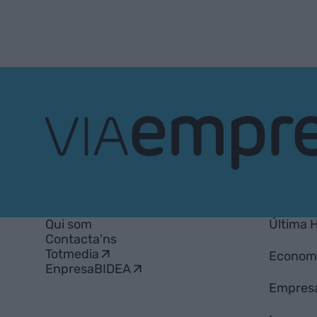
VIA
Empresa
Qui som
Última 
Contacta'ns
Totmedia
Econom
EnpresaBIDEA
Empres