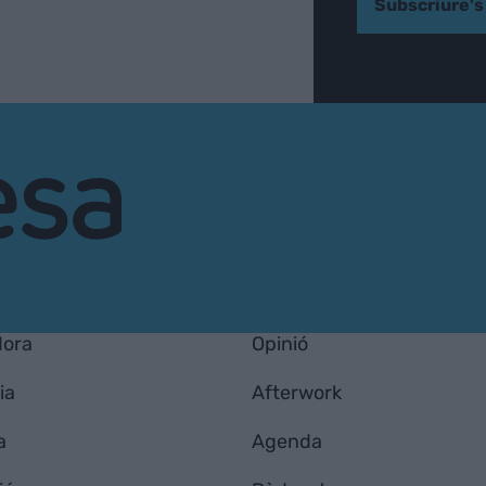
Subscriure's
Hora
Opinió
ia
Afterwork
a
Agenda