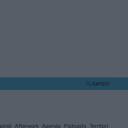
CAT
ESP
pinió
Afterwork
Agenda
Pòdcasts
Territori