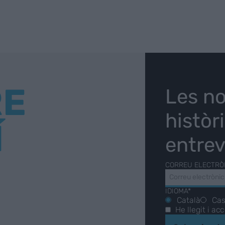
RE
Les no
històr
Í
entrev
CORREU ELECTRÒ
IDIOMA*
Català
Cas
He llegit i ac