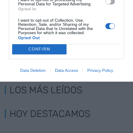
Catalunya hasta el
suscriben u
Personal Data for Targeted Advertising.
Opted In
10,3%
convenio pa
ampliar la vi
I want to opt-out of Collection, Use,
social
Retention, Sale, and/or Sharing of my
Personal Data that Is Unrelated with the
Purposes for which it was collected.
Opted Out
CONFIRM
Data Deletion
Data Access
Privacy Policy
LOS MÁS LEÍDOS
HOY DESTACAMOS