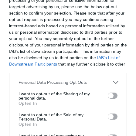
processing of your personal or sensitive information for
targeted advertising by us, please use the below opt-out
section to confirm your selection. Please note that after your
opt-out request is processed you may continue seeing
interest-based ads based on personal information utilized by
us or personal information disclosed to third parties prior to
your opt-out. You may separately opt-out of the further
disclosure of your personal information by third parties on the
IAB’s list of downstream participants. This information may
RELACIONADAS
also be disclosed by us to third parties on the
IAB’s List of
Downstream Participants
that may further disclose it to other
third parties.
Personal Data Processing Opt Outs
I want to opt-out of the Sharing of my
personal data.
Opted In
I want to opt-out of the Sale of my
La vivienda
La vivienda en
El ICO, el ICF
Personal Data.
mantiene la subida
Lleida cae un 5% en
Ajuntament 
Opted In
del IPC en
el último año
Barcelona
I want to opt-out of processing my