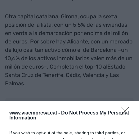
Otra capital catalana, Girona, ocupa la sexta
posición de la lista, con un 5,5% de las viviendas
en venta a la demarcación por encima del millón
de euros. Por sobre hay Alicante, con un mercado
de lujo casi tan activo cómo el de Barcelona –un
10,6% de los activos inmobiliarios valen más de un
millón de euros–. Completan el top-10 alEstado
Santa Cruz de Tenerife, Cádiz, Valencia y Las
Palmas.
Añadir
VIA Empresa
como fuente preferida
de Google de forma gratuita
www.viaempresa.cat -
Do Not Process My Personal
Mantente informado con las últimas noticias de
Information
actualidad
ACTIVAR AHORA
If you wish to opt-out of the sale, sharing to third parties, or