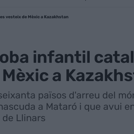
e es vesteix de Mèxic a Kazakhstan
roba infantil cat
 Mèxic a Kazakh
seixanta països d'arreu del mó
nascuda a Mataró i que avui e
 de Llinars