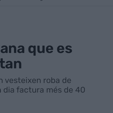
alana que es
stan
n vesteixen roba de
n dia factura més de 40