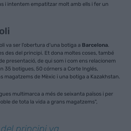
ns i intentem empatitzar molt amb ells i fer un
oli
li va ser l'obertura d'una botiga a
Barcelona
.
es des del principi. Et dona moltes coses, també
de presentació, de qui som i com ens relacionem
n 35 botigues, 50 córners a Corte Inglés,
s magatzems de Mèxic i una botiga a Kazakhstan.
gues multimarca a més de seixanta països i per
poble de tota la vida a grans magatzems",
del principi va