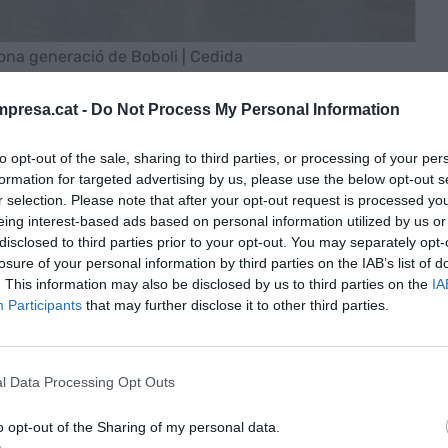
gona generació de Boboli | Cedida
presa.cat -
Do Not Process My Personal Information
to opt-out of the sale, sharing to third parties, or processing of your per
formation for targeted advertising by us, please use the below opt-out s
r selection. Please note that after your opt-out request is processed y
ril de 2024 - 8:28
eing interest-based ads based on personal information utilized by us or
disclosed to third parties prior to your opt-out. You may separately opt-
losure of your personal information by third parties on the IAB’s list of
. This information may also be disclosed by us to third parties on the
IA
 ser la inspiració que va tenir
Teresa Ochoa
per
Participants
that may further disclose it to other third parties.
er a tota la família. Poc abans, el seu marit,
stria Star Textil, ubicada a Mataró i
es marques. Tot plegat és l'origen del que acabaria
l Data Processing Opt Outs
fantil que aposta per la qualitat i que ven a més
o opt-out of the Sharing of my personal data.
a al voltant dels 43,5 milions d'euros.