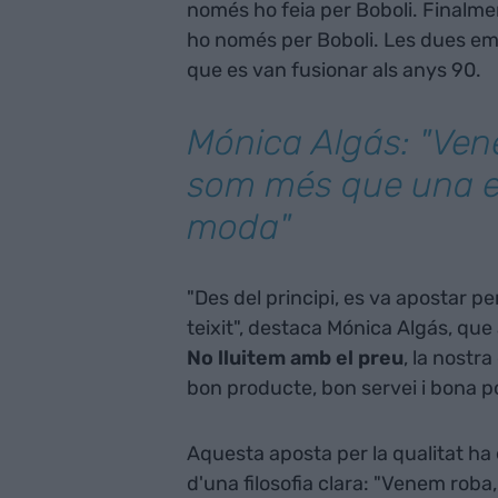
només ho feia per Boboli. Finalmen
ho només per Boboli. Les dues em
que es van fusionar als anys 90.
Mónica Algás: "Ven
som més que una 
moda"
"Des del principi, es va apostar pe
teixit", destaca Mónica Algás, que 
No lluitem amb el preu
, la nostr
bon producte, bon servei i bona p
Aquesta aposta per la qualitat ha e
d'una filosofia clara: "Venem ro