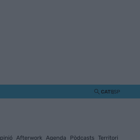
CAT
ESP
pinió
Afterwork
Agenda
Pòdcasts
Territori