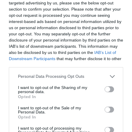
targeted advertising by us, please use the below opt-out
telecomunicacions amb 5G.
section to confirm your selection. Please note that after your
opt-out request is processed you may continue seeing
interest-based ads based on personal information utilized by
us or personal information disclosed to third parties prior to
your opt-out. You may separately opt-out of the further
disclosure of your personal information by third parties on the
IAB’s list of downstream participants. This information may
also be disclosed by us to third parties on the
IAB’s List of
Downstream Participants
that may further disclose it to other
third parties.
Personal Data Processing Opt Outs
I want to opt-out of the Sharing of my
personal data.
Opted In
Fotografia: Àngel Bravo
I want to opt-out of the Sale of my
Personal Data.
Opted In
A la pràctica, com afecta el 5G la quotidianitat
I want to opt-out of processing my