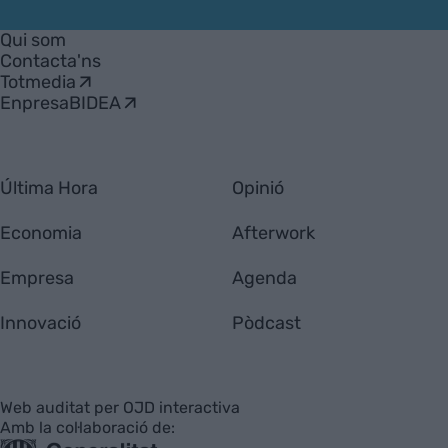
VIA
Empresa
Qui som
Contacta'ns
Totmedia
EnpresaBIDEA
Última Hora
Opinió
Economia
Afterwork
Empresa
Agenda
Innovació
Pòdcast
Web auditat per OJD interactiva
Amb la col·laboració de: