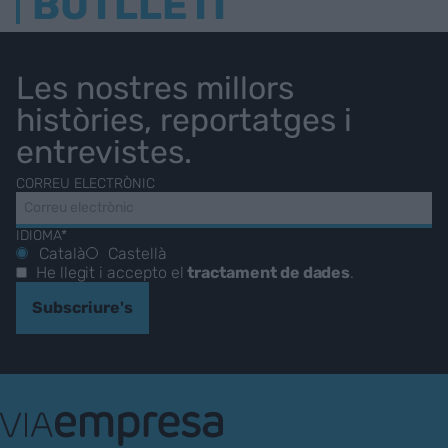
BUTLLETÍ
Les nostres millors
històries, reportatges i
entrevistes.
CORREU ELECTRÒNIC
IDIOMA*
Català
Castellà
He llegit i accepto el
tractament de dades
.
Subscriure's