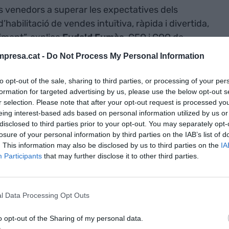
ls venedors a superar les expectatives dels
habilitació de vendes intuïtiva, ràpida i divertida,
ment”, explica
Eudald Fumàs
, CFO i COO de
amb
VIA Empresa
.
presa.cat -
Do Not Process My Personal Information
 startup amb
to opt-out of the sale, sharing to third parties, or processing of your per
formation for targeted advertising by us, please use the below opt-out s
tir-se en la
r selection. Please note that after your opt-out request is processed y
eing interest-based ads based on personal information utilized by us or
e
Sales
disclosed to third parties prior to your opt-out. You may separately opt-
losure of your personal information by third parties on the IAB’s list of
equips de
. This information may also be disclosed by us to third parties on the
IA
Participants
that may further disclose it to other third parties.
ors
Xavier Solà
i
Arian Ribell
van llançar
l Data Processing Opt Outs
, amb el suport de
Barcelona Activa
. La startup
o opt-out of the Sharing of my personal data.
impresos en eines digitals i interactives que