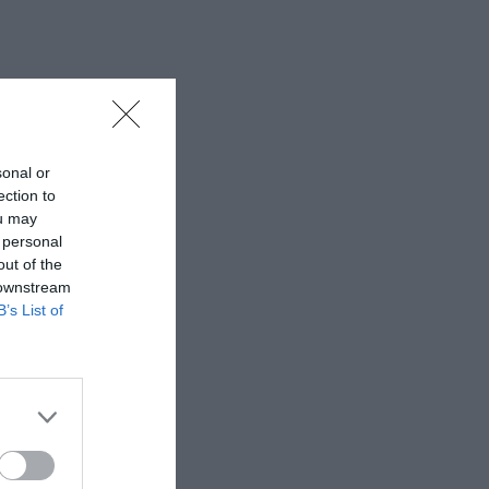
sonal or
ection to
ou may
 personal
out of the
 downstream
B’s List of