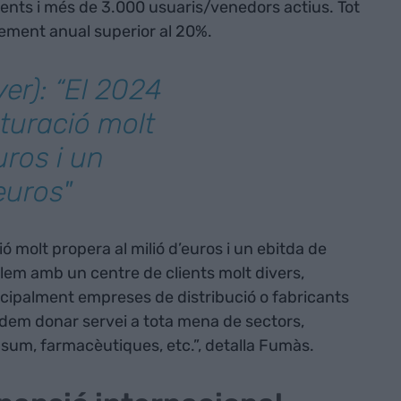
ients i més de 3.000 usuaris/venedors actius. Tot
ement anual superior al 20%.
er): “El 2024
turació molt
uros i un
euros"
ó molt propera al milió d’euros i un ebitda de
lem amb un centre de clients molt divers,
cipalment empreses de distribució o fabricants
odem donar servei a tota mena de sectors,
sum, farmacèutiques, etc.”, detalla Fumàs.