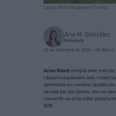
L'equip de Catalogplayer | Cedida
Ana M. González
Periodista
25 de Setembre de 2025 - 05:30
Act.
Arian Ribell
compta amb més de 15
i desenvolupament web i mòbil Saa
optimitzés les vendes i ajudés els c
serveis per als clients. Així va néi
convertir-se en la millor platafor
B2B.