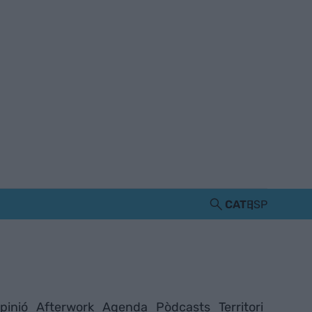
CAT
ESP
pinió
Afterwork
Agenda
Pòdcasts
Territori