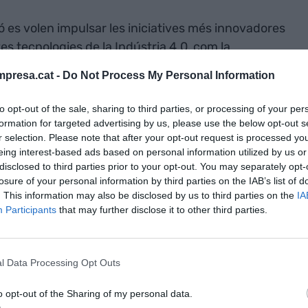
es volen impulsar les iniciatives més innovadores
ves tecnologies de la Indústria 4.0, com la
utomatització, l’Internet de les Coses (IoT), el Big
presa.cat -
Do Not Process My Personal Information
ia Artificial, en la cadena de valor del sector
to opt-out of the sale, sharing to third parties, or processing of your per
formation for targeted advertising by us, please use the below opt-out s
r selection. Please note that after your opt-out request is processed y
FB, ha afirmat que
“
amb aquest tipus d’iniciatives,
eing interest-based ads based on personal information utilized by us or
Barcelona es consolida com a un dels principals
disclosed to third parties prior to your opt-out. You may separately opt-
l europea”.
losure of your personal information by third parties on the IAB’s list of
. This information may also be disclosed by us to third parties on the
IA
Participants
that may further disclose it to other third parties.
sposaran d’un pressupost d’entre 10.000 i 30.000
 central del CZFB, amb equipaments de darrera
 intralogística per a factories, disseny de sensors,
l Data Processing Opt Outs
res, seguretat criptogràfica, Digital Twin, etc.)
innovació i implementació tecnològica. L’objectiu
o opt-out of the Sharing of my personal data.