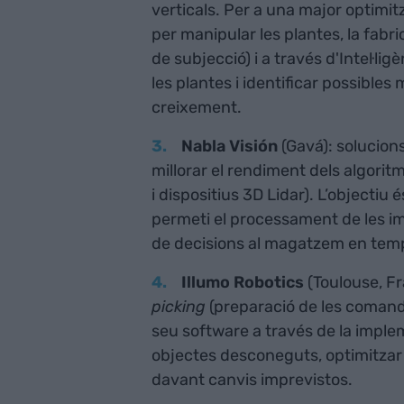
verticals. Per a una major optimitz
per manipular les plantes, la fabri
de subjecció) i a través d'Intel·ligèn
les plantes i identificar possibles
creixement.
Nabla Visión
(Gavá): solucion
millorar el rendiment dels algorit
i dispositius 3D Lidar). L’objectiu
permeti el processament de les imat
de decisions al magatzem en temp
Illumo Robotics
(Toulouse, Fr
picking
(preparació de les comande
seu software a través de la impleme
objectes desconeguts, optimitzar l
davant canvis imprevistos.