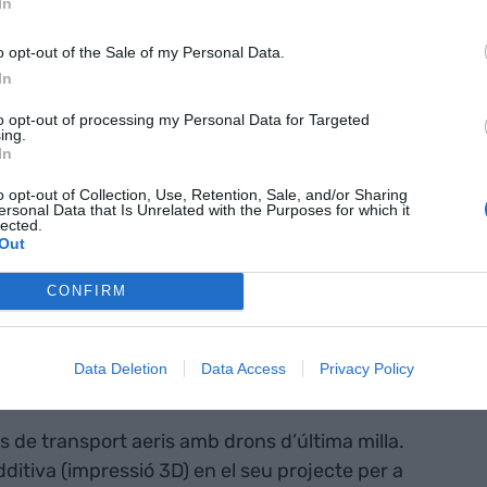
In
 startups més atractives i amb més potencial del
ny.
o opt-out of the Sale of my Personal Data.
In
omptaran amb serveis de mentoria,
to opt-out of processing my Personal Data for Targeted
ctes com la definició d’estratègies d’IP
ing.
In
aloració de les tecnologies més adients per
ent, entre altres) i estaran acompanyades, en tot
o opt-out of Collection, Use, Retention, Sale, and/or Sharing
ersonal Data that Is Unrelated with the Purposes for which it
cs per convertir la seva idea en una realitat
lected.
Out
CONFIRM
es incubades:
Data Deletion
Data Access
Privacy Policy
is de transport aeris amb drons d’última milla.
ditiva (impressió 3D) en el seu projecte per a