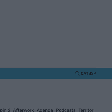
CAT
ESP
pinió
Afterwork
Agenda
Pòdcasts
Territori