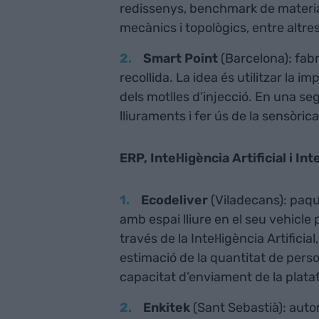
redissenys, benchmark de material
mecànics i topològics, entre altres
Smart Point
(Barcelona): fabr
recollida. La idea és utilitzar la i
dels motlles d’injecció. En una seg
lliuraments i fer ús de la sensòrica
ERP, Intel·ligència Artificial i I
Ecodeliver
(Viladecans): paque
amb espai lliure en el seu vehicle 
través de la Intel·ligència Artific
estimació de la quantitat de pers
capacitat d’enviament de la plata
Enkitek
(Sant Sebastià): auto