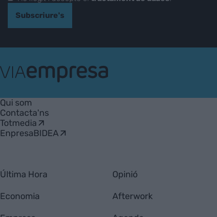
Subscriure's
VIA
Empresa
Qui som
Contacta'ns
Totmedia
EnpresaBIDEA
Última Hora
Opinió
Economia
Afterwork