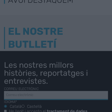
EL NOSTRE
BUTLLETÍ
Les nostres millors
històries, reportatges i
entrevistes.
CORREU ELECTRÒNIC
IDIOMA*
Català
Castellà
He llegit i accepto el
tractament de dades
.