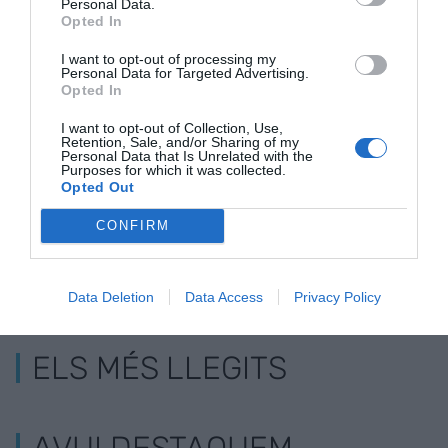
Personal Data.
Pèrgoles i
Construmat arriba a
Construmat 
Opted In
jardineres
la seva 24ena
40 'startups'
I want to opt-out of processing my
sensoritzades o
edició amb un debat
impulsar la
Personal Data for Targeted Advertising.
Opted In
cases fetes de
sobre el canvi de
digitalitzaci
palla, novetats del
model en la
sector de la
I want to opt-out of Collection, Use,
Retention, Sale, and/or Sharing of my
Construmat
construcció
construció
Personal Data that Is Unrelated with the
Purposes for which it was collected.
Opted Out
CONFIRM
Data Deletion
Data Access
Privacy Policy
ELS MÉS LLEGITS
AVUI DESTAQUEM