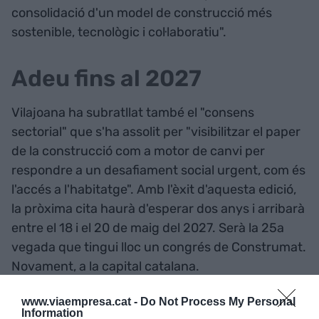
consolidació d'un model de construcció més
sostenible, tecnològic i col·laboratiu".
Adeu fins al 2027
Vilajoana ha subratllat també el "consens
sectorial" que s'ha assolit per "visibilitzar el paper
de la construcció com a motor de canvi per
respondre a un desafiament social urgent, com és
l'accés a l'habitatge". Amb l'èxit d'aquesta edició,
la pròxima cita haurà d'esperar dos anys i arribarà
entre el 18 i el 20 de maig del 2027. Serà la 25a
vegada que tingui lloc un congrés de Construmat.
Novament, a la capital catalana.
www.viaempresa.cat -
Do Not Process My Personal
Information
Afegir
VIA Empresa
com a font preferida de