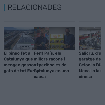
RELACIONADES
El pinso fet a
Fent País, els
Salicru, d'un
Catalunya que
millors racons i
garatge de S
mengen gossos i
experiències de
Celoni a l'AV
gats de tot Europa
Catalunya en una
Meca i a la m
capsa
xinesa