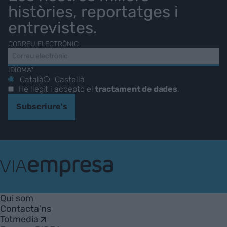
històries, reportatges i
entrevistes.
CORREU ELECTRÒNIC
IDIOMA*
Català
Castellà
He llegit i accepto el
tractament de dades
.
Subscriure's
VIA
Empresa
Qui som
Contacta'ns
Totmedia