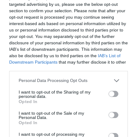
tan diferents? D'entrada, tenint els millors
targeted advertising by us, please use the below opt-out
professionals de cada àmbit
section to confirm your selection. Please note that after your
opt-out request is processed you may continue seeing
i
aromistes reconeguts
. Per exemple, si treballen
interest-based ads based on personal information utilized by
en un xiclet, contracten el millor mestre confiter. I
us or personal information disclosed to third parties prior to
tot plegat amb una forma de funcionar com si
your opt-out. You may separately opt-out of the further
fossin petits negocis independents: "Som moltes
disclosure of your personal information by third parties on the
IAB’s list of downstream participants. This information may
petites Carinses".
also be disclosed by us to third parties on the
IAB’s List of
Downstream Participants
that may further disclose it to other
Una de les últimes apostes, per exemple, ha estat
third parties.
el sector vegà i ja treballen amb un expert per
Personal Data Processing Opt Outs
elaborar les millors hamburgueses veganes.
I want to opt-out of the Sharing of my
"Cada any incorporem nous sectors", apunten. A
personal data.
més, compten amb una mena de planta pilot on
Opted In
poden portar a la pràctica les seves creacions i
I want to opt-out of the Sale of my
on reprodueixen les indústries amb qui treballen.
Personal Data.
Opted In
I want to opt-out of processing my