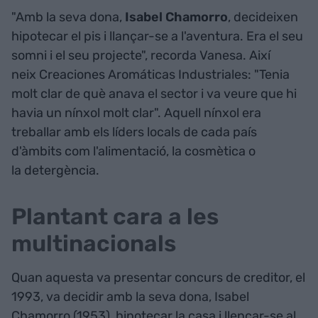
"Amb la seva dona,
Isabel Chamorro
, decideixen
hipotecar el pis i llançar-se a l'aventura. Era el seu
somni i el seu projecte", recorda Vanesa. Així
neix Creaciones Aromáticas Industriales: "Tenia
molt clar de què anava el sector i va veure que hi
havia un nínxol molt clar". Aquell nínxol era
treballar amb els líders locals de cada país
d'àmbits com l'alimentació, la cosmètica o
la detergència.
Plantant cara a les
multinacionals
Quan aquesta va presentar concurs de creditor, el
1993, va decidir amb la seva dona, Isabel
Chamorro (1953), hipotecar la casa i llençar-se al