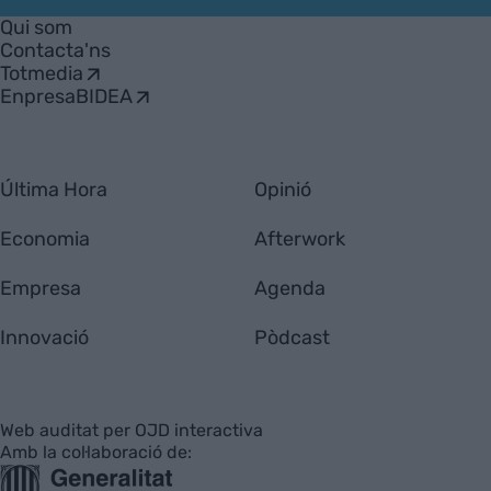
Empresa
Qui som
Contacta'ns
Totmedia
EnpresaBIDEA
Última Hora
Opinió
Economia
Afterwork
Empresa
Agenda
Innovació
Pòdcast
Web auditat per OJD interactiva
Amb la col·laboració de: