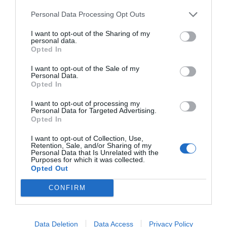
reconèixer el millor talent investigador i donar
Personal Data Processing Opt Outs
rellevància a l'impacte de les seves línies de
I want to opt-out of the Sharing of my
recerca per al progrés i el benestar de les
personal data.
Opted In
persones. "Els Premis Fundació Banc Sabadell
són un reconeixement a escala nacional i
I want to opt-out of the Sale of my
Personal Data.
internacional a la tasca dels nostres científics i els
Opted In
dona la visibilitat que es mereixen" ha afegit Oliu.
I want to opt-out of processing my
Personal Data for Targeted Advertising.
Opted In
Afegir
VIA Empresa
com a font preferida de
I want to opt-out of Collection, Use,
Google de forma gratuïta
Retention, Sale, and/or Sharing of my
Estigues informat amb les últimes notícies d'actualitat
Personal Data that Is Unrelated with the
Purposes for which it was collected.
ACTIVAR ARA
Opted Out
CONFIRM
Data Deletion
Data Access
Privacy Policy