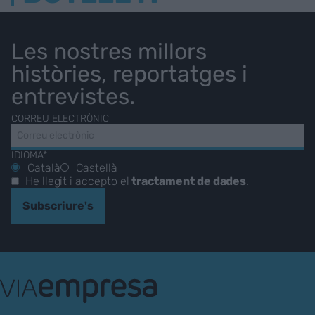
Les nostres millors
històries, reportatges i
entrevistes.
CORREU ELECTRÒNIC
IDIOMA*
Català
Castellà
He llegit i accepto el
tractament de dades
.
Subscriure's
VIA