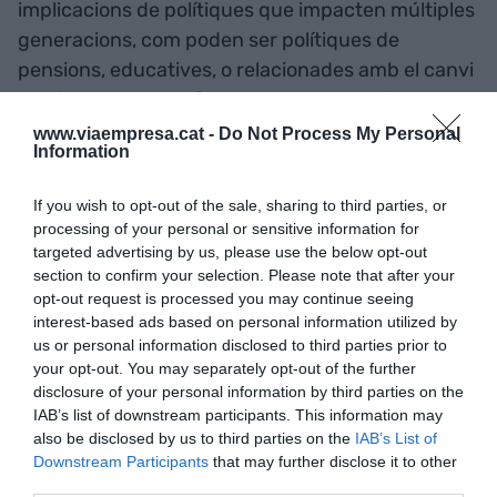
implicacions de polítiques que impacten múltiples
generacions, com poden ser polítiques de
pensions, educatives, o relacionades amb el canvi
climàtic. L'objectiu final d'aquesta nova línia de
recerca és revisar els mètodes existents de
www.viaempresa.cat -
Do Not Process My Personal
Information
valoració de polítiques públiques.”
If you wish to opt-out of the sale, sharing to third parties, or
L'acte de lliurament del guardó tindrà lloc el
processing of your personal or sensitive information for
targeted advertising by us, please use the below opt-out
pròxim 8 d'octubre en un acte celebrat al centre
section to confirm your selection. Please note that after your
de Banc Sabadell a Oviedo. Aquest premi,
opt-out request is processed you may continue seeing
juntament amb els Premis a la Investigació
interest-based ads based on personal information utilized by
Biomèdica i a les Ciències i l'Enginyeria, que es
us or personal information disclosed to third parties prior to
your opt-out. You may separately opt-out of the further
van lliurar el mes de juliol passat a treballs de
disclosure of your personal information by third parties on the
l'àmbit de la fertilitat i del canvi climàtic; així com
IAB’s list of downstream participants. This information may
el Premi a la Sostenibilitat Marina, que es lliurarà el
also be disclosed by us to third parties on the
IAB’s List of
Downstream Participants
that may further disclose it to other
pròxim 5 de novembre a Alacant, formen part del
third parties.
compromís de la Fundació Banc Sabadell per