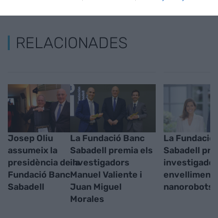
RELACIONADES
Josep Oliu
La Fundació Banc
La Fundació
assumeix la
Sabadell premia els
Sabadell pre
presidència de la
investigadors
investigador
Fundació Banc
Manuel Valiente i
envelliment 
Sabadell
Juan Miguel
nanorobots
Morales