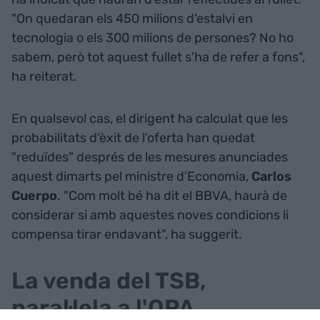
"On quedaran els 450 milions d'estalvi en
tecnologia o els 300 milions de persones? No ho
sabem, però tot aquest fullet s'ha de refer a fons",
ha reiterat.
En qualsevol cas, el dirigent ha calculat que les
probabilitats d'èxit de l'oferta han quedat
"reduïdes" després de les mesures anunciades
aquest dimarts pel ministre d'Economia,
Carlos
Cuerpo
. "Com molt bé ha dit el BBVA, haurà de
considerar si amb aquestes noves condicions li
compensa tirar endavant", ha suggerit.
La venda del TSB,
paral·lela a l'OPA