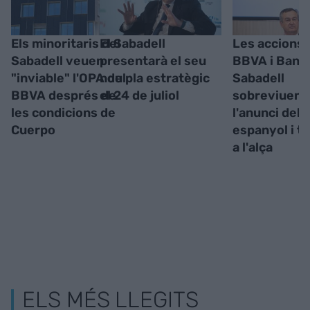
Els minoritaris del
El Sabadell
Les accions 
Sabadell veuen
presentarà el seu
BBVA i Banc
"inviable" l'OPA del
nou pla estratègic
Sabadell
BBVA després de
el 24 de juliol
sobreviuen 
les condicions de
l'anunci del
Cuerpo
espanyol i t
a l'alça
ELS MÉS LLEGITS