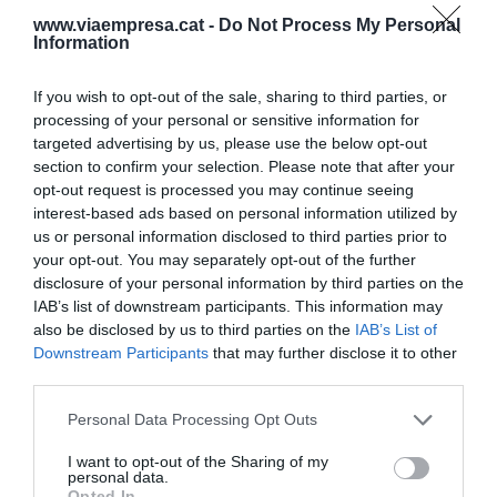
www.viaempresa.cat -
Do Not Process My Personal
Pel que fa al Sabadell, el banc català continua
Information
immers en una possible venda de la seva filial
britànica, el
TSB Bank
. El conseller delegat no ha
If you wish to opt-out of the sale, sharing to third parties, or
processing of your personal or sensitive information for
revelat detalls de l'operació, malgrat que ha dit
targeted advertising by us, please use the below opt-out
que "és possible" i ha assegurat que "no tindrà res
section to confirm your selection. Please note that after your
a veure amb l'OPA". En tot cas, González-Bueno
opt-out request is processed you may continue seeing
ha afirmat que "només es farà si crea valor pels
interest-based ads based on personal information utilized by
us or personal information disclosed to third parties prior to
accionistes".
your opt-out. You may separately opt-out of the further
disclosure of your personal information by third parties on the
IAB’s list of downstream participants. This information may
En tot cas, el Sabadell calcula que la venda del
also be disclosed by us to third parties on the
IAB’s List of
TSB s'haurà projectat abans del
24 de juliol
, data
Downstream Participants
that may further disclose it to other
en què el banc català presentarà el seu Pla
third parties.
Estratègic. Hi ha la possibilitat que l'operació
Personal Data Processing Opt Outs
s'hagi decidit aleshores, però encara caldrà el
vistiplau definitiu dels accionistes.
I want to opt-out of the Sharing of my
personal data.
Opted In