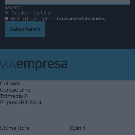
IDIOMA*
Català
Castellà
He llegit i accepto el
tractament de dades
.
Subscriure's
VIA
Empresa
Qui som
Contacta'ns
Totmedia
EnpresaBIDEA
Última Hora
Opinió