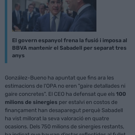
El govern espanyol frena la fusió i imposa al
BBVA mantenir el Sabadell per separat tres
anys
González-Bueno ha apuntat que fins ara les
estimacions de l'OPA no eren "gaire detallades ni
gaire concretes". El CEO ha defensat que els
100
milions de sinergies
per estalvi en costos de
finançament han desaparegut perquè Sabadell
ha vist millorat la seva valoració en quatre
ocasions. Dels 750 milions de sinergies restants,
ha indicat que hauran d'estar reflectides al fullet.