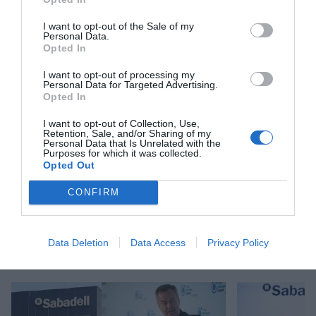
Afegir
VIA Empresa
com a font preferida de
I want to opt-out of the Sale of my
Personal Data.
Google de forma gratuïta
Opted In
Estigues informat amb les últimes notícies d'actualitat
ACTIVAR ARA
I want to opt-out of processing my
Personal Data for Targeted Advertising.
Opted In
I want to opt-out of Collection, Use,
Retention, Sale, and/or Sharing of my
Personal Data that Is Unrelated with the
Purposes for which it was collected.
Opted Out
CONFIRM
RELACIONADES
Data Deletion
Data Access
Privacy Policy