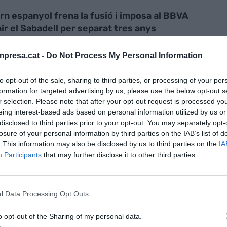
rn espanyol frena la fusió i imposa al BBVA
r el Sabadell per separat tres anys
presa.cat -
Do Not Process My Personal Information
to opt-out of the sale, sharing to third parties, or processing of your per
formation for targeted advertising by us, please use the below opt-out s
r selection. Please note that after your opt-out request is processed y
indrà els objectius principals que guiaran
eing interest-based ads based on personal information utilized by us or
 en els propers exercicis. La companyia ha
disclosed to third parties prior to your opt-out. You may separately opt-
rovat pel seu consell d'administració, previst per
losure of your personal information by third parties on the IAB’s list of
. This information may also be disclosed by us to third parties on the
IA
rà el dia 24 de juliol, coincidint amb la publicació
Participants
that may further disclose it to other third parties.
estre d'aquest any.
ídica i operativa durant
l Data Processing Opt Outs
o opt-out of the Sharing of my personal data.