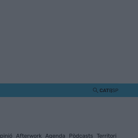
CAT
ESP
pinió
Afterwork
Agenda
Pòdcasts
Territori