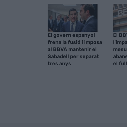
El govern espanyol
El BB
frena la fusió i imposa
l'imp
al BBVA mantenir el
mesu
Sabadell per separat
abans
tres anys
el ful