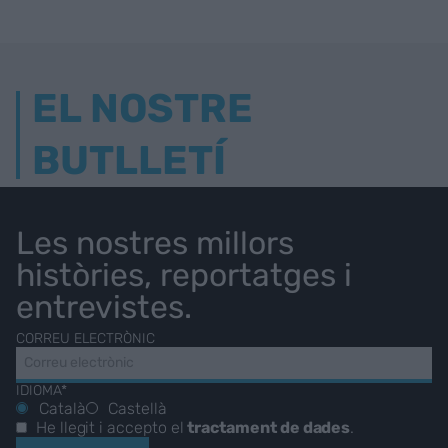
EL NOSTRE
BUTLLETÍ
Les nostres millors
històries, reportatges i
entrevistes.
CORREU ELECTRÒNIC
IDIOMA*
Català
Castellà
He llegit i accepto el
tractament de dades
.