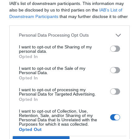
IAB’s list of downstream participants. This information may
Afegir
VIA Empresa
com a font preferida de
also be disclosed by us to third parties on the
IAB’s List of
Google de forma gratuïta
Downstream Participants
that may further disclose it to other
Estigues informat amb les últimes notícies d'actualitat
third parties.
ACTIVAR ARA
Personal Data Processing Opt Outs
I want to opt-out of the Sharing of my
personal data.
Opted In
I want to opt-out of the Sale of my
Personal Data.
Opted In
I want to opt-out of processing my
RELACIONADES
Personal Data for Targeted Advertising.
Opted In
I want to opt-out of Collection, Use,
Retention, Sale, and/or Sharing of my
Personal Data that Is Unrelated with the
Purposes for which it was collected.
Opted Out