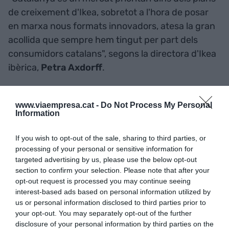
de creixement d'Ikea, sobretot a l'hora de posar
en marxa nous formats innovadors, atesa la gran
acollida que sempre hem tingut per part dels
consumidors catalans", segons la directora d'Ikea
ibèrica,
Petra Axdorff
.
Aquest dilluns passat, la marca ha estrenat un
www.viaempresa.cat -
Do Not Process My Personal
altre format de botiga a Catalunya, Ikea Dissenya.
Information
Es troba al
centre comercial Espai Gironès de
Salt
. Aquest model es replicarà al número 3 del
If you wish to opt-out of the sale, sharing to third parties, or
processing of your personal or sensitive information for
carrer Pi i Maragall de Lleida. Totes aquestes
targeted advertising by us, please use the below opt-out
inauguracions se sumen a les tres botigues
section to confirm your selection. Please note that after your
tradicionals que té Ikea a Catalunya, a l'Hospitalet,
opt-out request is processed you may continue seeing
interest-based ads based on personal information utilized by
Badalona i Sabadell, i al centre de distribució que
us or personal information disclosed to third parties prior to
té a Valls.
your opt-out. You may separately opt-out of the further
disclosure of your personal information by third parties on the