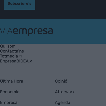
Subscriure's
VIA
Empresa
Qui som
Contacta'ns
Totmedia
EnpresaBIDEA
Última Hora
Opinió
Economia
Afterwork
Empresa
Agenda