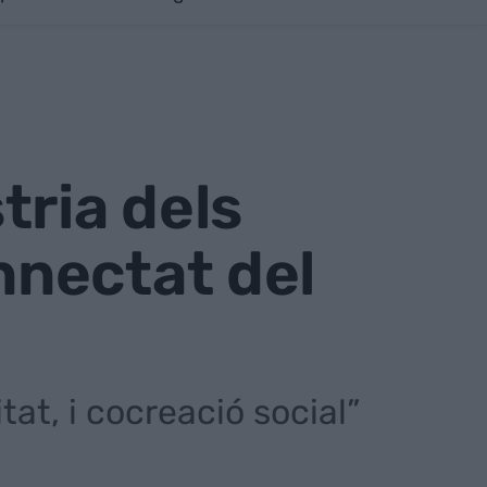
tria dels
nectat del
at, i cocreació social”