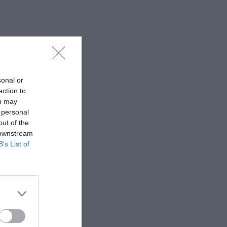
sonal or
ection to
ou may
 personal
out of the
 downstream
B’s List of