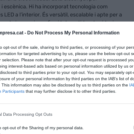
a i escènica. Hi ha incorporat tecnologia com
es LED a l’interior. És versàtil, escalable i apte per a
nts immersius o, fins i tot, partides de videojocs,
da ocasió.
presa.cat -
Do Not Process My Personal Information
to opt-out of the sale, sharing to third parties, or processing of your per
món dels esdeveniments. Amb més de quinze anys
formation for targeted advertising by us, please use the below opt-out s
tivals com
Sónar, Cruïlla
o
Primavera Sound
, a
r selection. Please note that after your opt-out request is processed y
com
Fes+Chapeau
o
La Traca Produccions
,
eing interest-based ads based on personal information utilized by us or
 i compromesa amb el territori. Una mirada que
disclosed to third parties prior to your opt-out. You may separately opt-
losure of your personal information by third parties on the IAB’s list of
ssitats reals de l’ecosistema cultural, des del
. This information may also be disclosed by us to third parties on the
IA
s internacionals.
Participants
that may further disclose it to other third parties.
 la indústria dels esdeveniments a escala
tats dominen el sector?
l Data Processing Opt Outs
o opt-out of the Sharing of my personal data.
en els darrers anys, s’ha anat desconnectant del