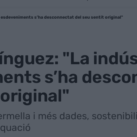
 esdeveniments s’ha desconnectat del seu sentit original"
nguez: "La indús
ents s’ha descon
original"
ella i més dades, sostenibilit
’equació