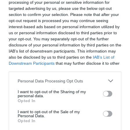
processing of your personal or sensitive information for
targeted advertising by us, please use the below opt-out
section to confirm your selection. Please note that after your
opt-out request is processed you may continue seeing
interest-based ads based on personal information utilized by
us or personal information disclosed to third parties prior to
your opt-out. You may separately opt-out of the further
Chacón i Canadell atenen la premsa
disclosure of your personal information by third parties on the
IAB’s list of downstream participants. This information may
Tanmateix, però, i malgrat la voluntat del Govern
also be disclosed by us to third parties on the
IAB’s List of
Downstream Participants
that may further disclose it to other
d'escoltar totes les veus, "malauradament no
third parties.
tenim les competències plenes" i, per tant, "tenim
el límit que estableixi la llei", continua la consellera
Personal Data Processing Opt Outs
en relació al fet que la llei estatal aprovada el 2014
I want to opt-out of the Sharing of my
disposa dels elements bàsics que configuren les
personal data.
Opted In
cambres de comerç. Una llei que, per a Canadell,
"hauria de ser una combinació de propostes"
I want to opt-out of the Sale of my
Personal Data.
perquè, d'una banda, "les funcions públiques
Opted In
haurien de tenir una compensació pública", però,