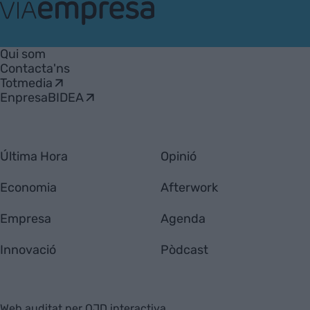
VIA
Empresa
Qui som
Contacta'ns
Totmedia
EnpresaBIDEA
Última Hora
Opinió
Economia
Afterwork
Empresa
Agenda
Innovació
Pòdcast
Web auditat per OJD interactiva