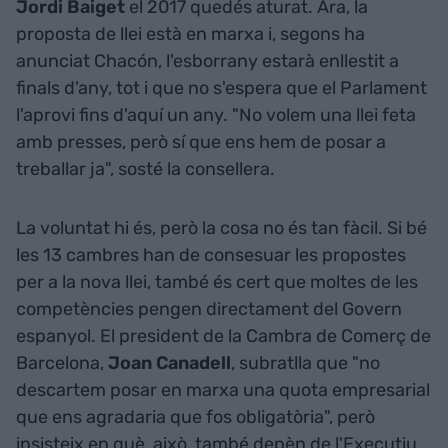
Jordi Baiget
el 2017 quedés aturat. Ara, la
proposta de llei està en marxa i, segons ha
anunciat Chacón, l'esborrany estarà enllestit a
finals d'any, tot i que no s'espera que el Parlament
l'aprovi fins d'aquí un any. "No volem una llei feta
amb presses, però sí que ens hem de posar a
treballar ja", sosté la consellera.
La voluntat hi és, però la cosa no és tan fàcil. Si bé
les 13 cambres han de consesuar les propostes
per a la nova llei, també és cert que moltes de les
competències pengen directament del Govern
espanyol. El president de la Cambra de Comerç de
Barcelona,
Joan Canadell
, subratlla que "no
descartem posar en marxa una quota empresarial
que ens agradaria que fos obligatòria", però
insisteix en què, això, també depèn de l'Executiu