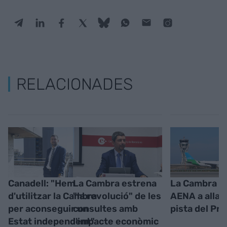
RELACIONADES
Canadell: "Hem
La Cambra estrena
La Cambra in
d'utilitzar la Cambra
"la revolució" de les
AENA a allar
per aconseguir un
consultes amb
pista del Pra
Estat independent"
l'impacte econòmic