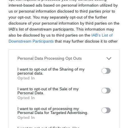
interest-based ads based on personal information utilized by
us or personal information disclosed to third parties prior to
your opt-out. You may separately opt-out of the further
disclosure of your personal information by third parties on the
IAB’s list of downstream participants. This information may
Els membres de Femcat a la seu de les Nacions Unides
also be disclosed by us to third parties on the
IAB’s List of
l'octubre de 2023 | Femcat
Downstream Participants
that may further disclose it to other
El creixement de l'organització va ser ràpid des
third parties.
dels seus inicis, amb 21 nous membres
Personal Data Processing Opt Outs
incorporats l’any 2006 i 32 el 2007, assolint els 89
membres als inicis de 2009. Aquests van superar
I want to opt-out of the Sharing of my
personal data.
els 100 per primera vegada l’any 2015. A més
Opted In
d’escollir a
Oriol Guixà
com a actual president,
I want to opt-out of the Sale of my
l’assemblea de Femcat va renovar el gener de
Personal Data.
Opted In
2024, com és habitual el seu patronat, amb
diverses sortides i entrades de socis a aquest
I want to opt-out of processing my
Personal Data for Targeted Advertising.
òrgan de govern que persegueixen un doble
Opted In
objectiu: el rejoveniment i la presència de més