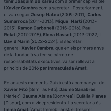
tenir
Joaquim Boixareu
com a primer cap visible
i
Xavier Cambra
com a secretari. Posteriorment,
el van seguir
Josep Mateu
(2009-2011),
Carles
Sumarroca
(2011-2013),
Miquel Martí
(2013-
2015),
Ramon Carbonell
(2015-2016),
Pau
Relat
(2017-2018),
Elena Massot
(2019-2022) i
David Marin
(2022-2024). El secretari
general,
Xavier Cambra
, que en els primers anys
de la fundació va fer-se càrrec de
responsabilitats executives, va ser rellevat a
principis de 2016 per
Immaculada Amat
.
En aquests moments, Guixà està acompanyat de
Xavier Fitó
(Semillas Fitó),
Jaume Sanabres
(Marlex),
Jaume Alsina
(BonÀrea) i
Eulàlia Planes
(Dispur), com a vicepresidents. La secretaria és
Imma Amat
(Amat Immobiliaris), el tresorer