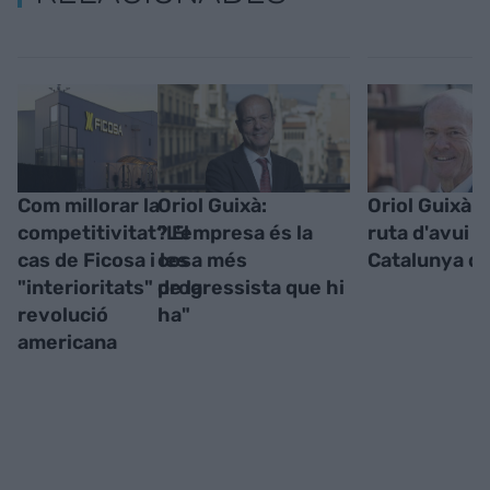
Com millorar la
Oriol Guixà:
Oriol Guixà -
competitivitat? El
"L'empresa és la
ruta d'avui pe
cas de Ficosa i les
cosa més
Catalunya d
"interioritats" de la
progressista que hi
revolució
ha"
americana