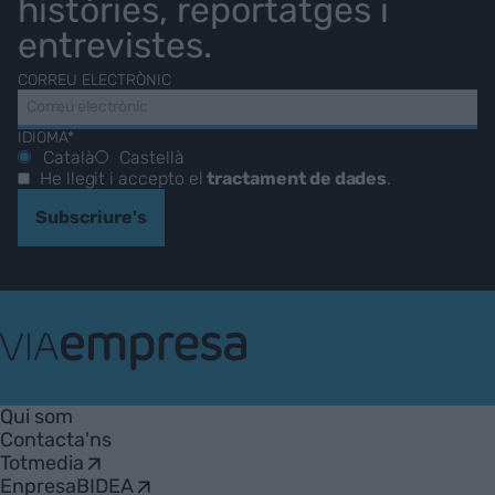
històries, reportatges i
entrevistes.
CORREU ELECTRÒNIC
IDIOMA*
Català
Castellà
He llegit i accepto el
tractament de dades
.
Subscriure's
VIA
Empresa
Qui som
Contacta'ns
Totmedia
EnpresaBIDEA