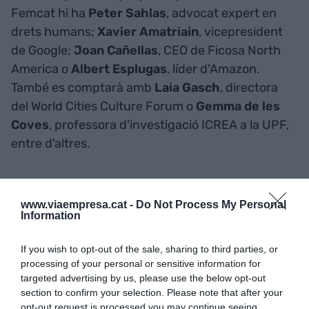
Femcat hi ha
Peter Sahlas
, advocat expert en
drets humans;
Xavier Amatriain
, vicepresident
de Google;
Joan Cañellas
, CEO de Ficosa North
America o
Albert Esplugas
, líder d'Amazon.
També es comptarà amb
Laia Gasch
, directora
del World Cities Culture Forum o
Gemma de les
Coves
, professora d'investigació ICREA a la UPF,
entre d'altres.
Qui és qui a Femcat?
www.viaempresa.cat -
Do Not Process My Personal
Information
If you wish to opt-out of the sale, sharing to third parties, or
processing of your personal or sensitive information for
targeted advertising by us, please use the below opt-out
section to confirm your selection. Please note that after your
opt-out request is processed you may continue seeing