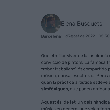
Elena Busquets
11 d'Agost de 2022 - 05:30
Barcelona
Que el millor viver de la inspiració
convicció de pintors. La famosa fra
trobar treballant" és compartida pe
música, dansa, escultura... Però
a
quan la pràctica artística esdevé
simfòniques
, que poden arribar 
Aquest és, de fet, un dels hàndic
músics en general que volen forma