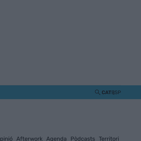
CAT
ESP
pinió
Afterwork
Agenda
Pòdcasts
Territori