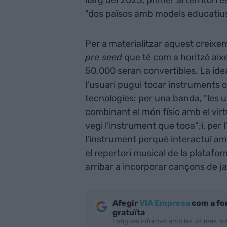
llarg del 2023, primer al territori 
"dos països amb models educatius 
Per a materialitzar aquest creixe
pre seed
que té com a horitzó ai
50.000 seran convertibles. La idea,
l'usuari pugui tocar instruments o 
tecnologies: per una banda, "les ull
combinant el món físic amb el virt
vegi l'instrument que toca";i, per l
l'instrument perquè interactuï amb
el repertori musical de la platafor
arribar a incorporar cançons de j
Afegir
VIA Empresa
com a fo
gratuïta
Estigues informat amb les últimes not