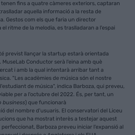
ue tenen fins a quatre càmeres exteriors, captaran
raslladar aquella informació a la resta de
za. Gestos com els que faria un director
a el ritme de la melodia, es traslladaran a l'espai
té previst llançar la startup estarà orientada
a. MuseLab Conductor serà l'eina amb què
cat i amb la qual intentarà arribar tant a
ica. "Les acadèmies de música són el nostre
 i l'estudiant de música", indica Barboza, qui preveu,
iable per a l'octubre del 2022. És, per tant, un
o business
) que funcionarà
ió del nombre d'usuaris. El conservatori del Liceu
tucions que ha mostrat interès a testejar aquest
 perfeccionat, Barboza preveu iniciar l'expansió al