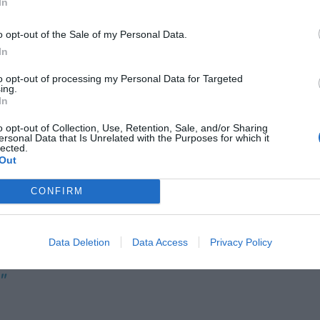
In
ls tres emprenedors llançaran al mercat una sèrie
 revolucionaran l'educació musical tradicional. Amb
o opt-out of the Sale of my Personal Data.
es Oculus de Facebook-Meta), la persona es
In
tual, amb avatars que tocaran conjuntament una
to opt-out of processing my Personal Data for Targeted
ctuació en funció de les seves accions, en temps
ing.
In
", aclareix Barboza. "La resta de músics no són
geix.
o opt-out of Collection, Use, Retention, Sale, and/or Sharing
ersonal Data that Is Unrelated with the Purposes for which it
lected.
Out
s de realitat
CONFIRM
s els
ic per
Data Deletion
Data Access
Privacy Policy
nformació a la
"