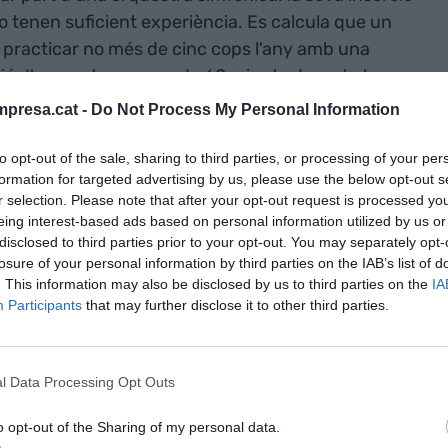
o tenen suficient experiència. Es calcula que un
practicar no més de cinc cops l'any amb una
ció d'orquestra menys de 60 minuts durant els
'ajuntar tants músics, els instruments i el lloguer
presa.cat -
Do Not Process My Personal Information
ns dades de
Muse Scene Lab
, quatre hores d'assaig
s.
to opt-out of the sale, sharing to third parties, or processing of your per
formation for targeted advertising by us, please use the below opt-out s
r selection. Please note that after your opt-out request is processed y
a
, qui té més de 20 anys d'experiència en formació
eing interest-based ads based on personal information utilized by us or
 l'acadèmia
Escuela Itinerante de la Música
(EIM),
disclosed to third parties prior to your opt-out. You may separately opt-
losure of your personal information by third parties on the IAB’s list of
Demium
per profunditzar en solucions immersives
. This information may also be disclosed by us to third parties on the
IA
cessitat. Després de Denium, amb una idea més
Participants
that may further disclose it to other third parties.
fundadors formalitzat (Barboza juntament amb
Luis
 al programa d'incubació de
Barcelona Activa
per
experiències immersives, solucioni la manca
l Data Processing Opt Outs
teixen molts músics.
o opt-out of the Sharing of my personal data.