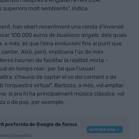
espanyol i després a Anglaterra i els EUA,
superiors molt semblants", indica.
ment, han obert recentment una ronda d'inversió
xecar 100.000 euros de
business angels
, dels quals
 a més, és que l'eina evolucioni fins al punt que
cantar. Això, però, implicaria l'ús de més
eres haurien de facilitar la realitat mixta -
ual en temps real- per tal que l'usuari
'altra, s'hauria de captar el so del cantant o de
 l'orquestra virtual". Barboza, a més, vol ampliar
ma: si ara hi ha principalment música clàssica, vol
azz o de pop, per exemple.
nt preferida de Google de forma
ACTIVAR ARA
ícies d'actualitat