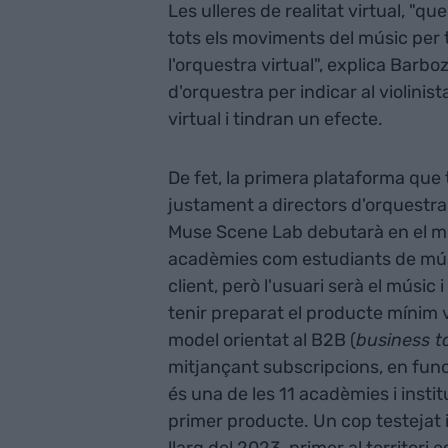
Les ulleres de realitat virtual, "q
tots els moviments del músic per t
l'orquestra virtual", explica Barbo
d'orquestra per indicar al violinist
virtual i tindran un efecte.
De fet, la primera plataforma que 
justament a directors d'orquestr
Muse Scene Lab debutarà en el mer
acadèmies com estudiants de mús
client, però l'usuari serà el músic
tenir preparat el producte mínim v
model orientat al B2B (
business t
mitjançant subscripcions, en func
és una de les 11 acadèmies i insti
primer producte. Un cop testejat i