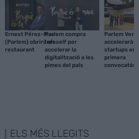
Ernest Pérez-Mas
Parlem compra
Parlem Vent
(Parlem) obrirà un
Infoself per
accelerarà 1
restaurant
accelerar la
startups en 
digitalització a les
primera
pimes del país
convocatòri
ELS MÉS LLEGITS