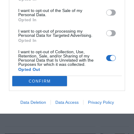
“abans que vingui algú de fora i les compri”.
I want to opt-out of the Sale of my
Personal Data.
Opted In
Afegir
VIA Empresa
com a font preferida de
Google de forma gratuïta
I want to opt-out of processing my
Personal Data for Targeted Advertising.
Estigues informat amb les últimes notícies d'actualitat
Opted In
ACTIVAR ARA
I want to opt-out of Collection, Use,
Retention, Sale, and/or Sharing of my
Personal Data that Is Unrelated with the
Purposes for which it was collected.
Opted Out
CONFIRM
Data Deletion
Data Access
Privacy Policy
RELACIONADES