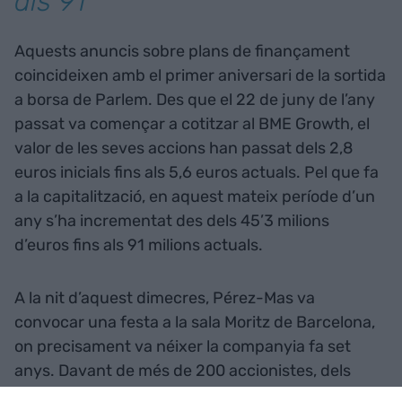
als 91
Aquests anuncis sobre plans de finançament
coincideixen amb el primer aniversari de la sortida
a borsa de Parlem. Des que el 22 de juny de l’any
passat va començar a cotitzar al BME Growth, el
valor de les seves accions han passat dels 2,8
euros inicials fins als 5,6 euros actuals. Pel que fa
a la capitalització, en aquest mateix període d’un
any s’ha incrementat des dels 45’3 milions
d’euros fins als 91 milions actuals.
A la nit d’aquest dimecres, Pérez-Mas va
convocar una festa a la sala Moritz de Barcelona,
on precisament va néixer la companyia fa set
anys. Davant de més de 200 accionistes, dels
1.400 de la companyia, va afirmar que aquest