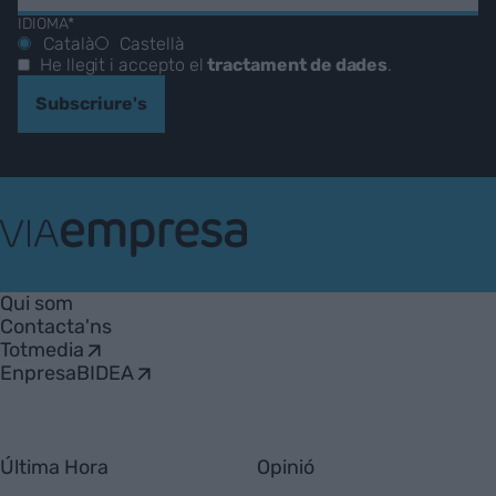
IDIOMA*
Català
Castellà
He llegit i accepto el
tractament de dades
.
Subscriure's
VIA
Empresa
Qui som
Contacta'ns
Totmedia
EnpresaBIDEA
Última Hora
Opinió