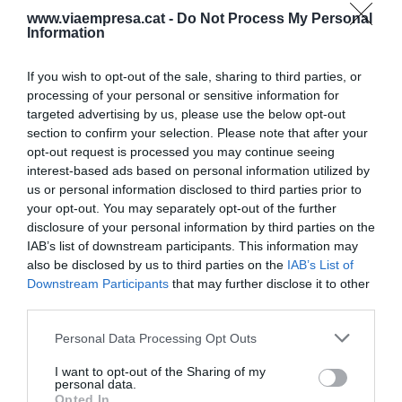
2022 garebé tornaran a duplicar la facturació, per
www.viaempresa.cat -
Do Not Process My Personal
Information
sobre dels 60 milions d’euros. “El primer número
ha de començar en sis”, va dir.
If you wish to opt-out of the sale, sharing to third parties, or
processing of your personal or sensitive information for
targeted advertising by us, please use the below opt-out
Parlem Telecom va tancar el 2021 amb una
section to confirm your selection. Please note that after your
facturació rècord de 36,7 milions d’euros, un 95%
opt-out request is processed you may continue seeing
més que els 18,8 milions de l’exercici anterior i el
interest-based ads based on personal information utilized by
triple que els 10,8 milions de 2019 . No obstant, el
us or personal information disclosed to third parties prior to
your opt-out. You may separately opt-out of the further
2021 va registrar unes pèrdues de 3,5 milions
disclosure of your personal information by third parties on the
d’euros, quan en els anteriors exercicis exhibia
IAB’s list of downstream participants. This information may
beneficis, precisament per les despeses
also be disclosed by us to third parties on the
IAB’s List of
Downstream Participants
that may further disclose it to other
generades per la sortida a borsa, l’expansió i la
third parties.
contractació de més personal.
Personal Data Processing Opt Outs
Va subratllar que disposen de recursos per
I want to opt-out of the Sharing of my
personal data.
adquirir companyies catalanes del seu sector
Opted In