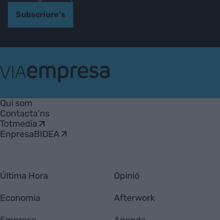
Subscriure's
VIA
Empresa
Qui som
Contacta'ns
Totmedia
EnpresaBIDEA
Última Hora
Opinió
Economia
Afterwork
Empresa
Agenda