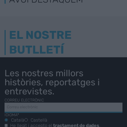
EL NOSTRE
BUTLLETÍ
Les nostres millors
històries, reportatges i
entrevistes.
CORREU ELECTRÒNIC
IDIOMA*
Català
Castellà
He llegit i accepto el
tractament de dades
.