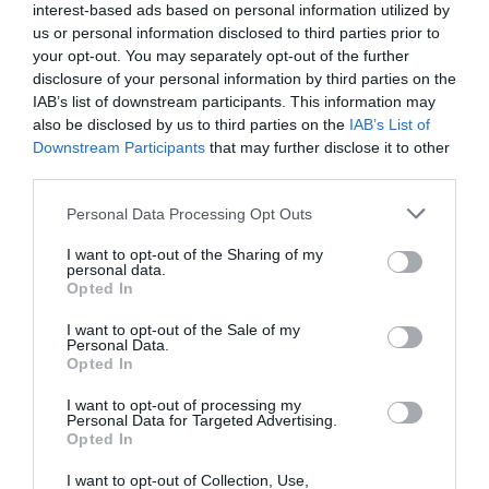
interest-based ads based on personal information utilized by
faltat
us or personal information disclosed to third parties prior to
your opt-out. You may separately opt-out of the further
pic.twitter.com/gsCRtIS7K
disclosure of your personal information by third parties on the
— VIA Empresa (@VIAEmpresa)
10 de octubre de
IAB’s list of downstream participants. This information may
2018
also be disclosed by us to third parties on the
IAB’s List of
Downstream Participants
that may further disclose it to other
third parties.
La llista de guardonats és llarga:
Pere
Relats
(Reconeixement empresarial), Els Matins
Personal Data Processing Opt Outs
de TV3 (Millor Treball Periodístic),
Enric
I want to opt-out of the Sharing of my
Calvo
(Reconeixement en el comerç (a títol
personal data.
Opted In
pòstum)),
Anna Mendoza
(Reconeixement a la
segona oportunitat empresarial), NGNY
I want to opt-out of the Sale of my
Personal Data.
Devices (Pimec Jove), Industrias TAPLA (Valors
Opted In
d’empresa), Clos Galena (Qualitat Lingüística en el
I want to opt-out of processing my
món empresarial,
Sorbos
(Microempresa més
Personal Data for Targeted Advertising.
Opted In
competitiva),
SAT Apícola El Perelló – Mel Muria
(Petita Empresa més competitiva) i
Voxel Group
I want to opt-out of Collection, Use,