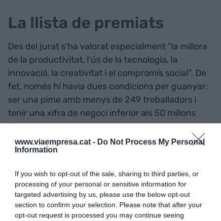
La llista de premiats
Des del jurat s'ha valorat especialment "la millora
de la productivitat, l'ús de la tecnologia, la
innovació, la creativitat i el compromís social". De
fet, només hi havia dues condicions per guanyar:
ser una pime amb menys de 249 treballadors i
tenir una xifra de negoci inferior als 50 milions
d'euros.
www.viaempresa.cat -
Do Not Process My Personal
Information
Comença el sopar anual de
@pimec
per entregar els
If you wish to opt-out of the sale, sharing to third parties, or
processing of your personal or sensitive information for
#31PremisPimes
i
targeted advertising by us, please use the below opt-out
section to confirm your selection. Please note that after your
@VIAEmpresa
no hi hem
opt-out request is processed you may continue seeing