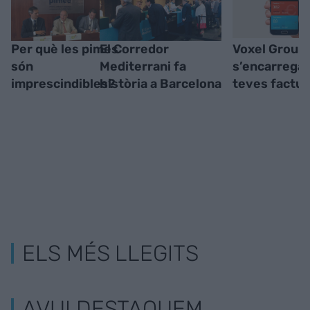
Per què les pimes
El Corredor
Voxel Group
són
Mediterrani fa
s’encarrega 
imprescindibles?
història a Barcelona
teves factu
ELS MÉS LLEGITS
AVUI DESTAQUEM