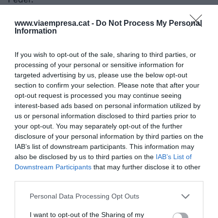
www.viaempresa.cat -
Do Not Process My Personal
La renovació del recinte
Information
pretén “obrir la Cambra als
If you wish to opt-out of the sale, sharing to third parties, or
emprenedors, start-ups i
processing of your personal or sensitive information for
targeted advertising by us, please use the below opt-out
petites i mitjanes empreses
section to confirm your selection. Please note that after your
opt-out request is processed you may continue seeing
que estiguin abordant un
interest-based ads based on personal information utilized by
us or personal information disclosed to third parties prior to
projecte per poder-los
your opt-out. You may separately opt-out of the further
disclosure of your personal information by third parties on the
acompanyar i assessorar en
IAB’s list of downstream participants. This information may
un espai on poder
also be disclosed by us to third parties on the
IAB’s List of
Downstream Participants
that may further disclose it to other
desenvolupar-lo”
third parties.
Personal Data Processing Opt Outs
D’aquesta manera, la Cambra Business & Working
I want to opt-out of the Sharing of my