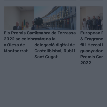
Els Premis Cambra
Cambra de Terrassa
European Fl
2022 se celebraran
estrena la
& Fragrances
a Olesa de
delegació digital de
fil i Hercal D
Montserrat
Castellbisbal, Rubí i
guanyadores
Sant Cugat
Premis Cam
2022