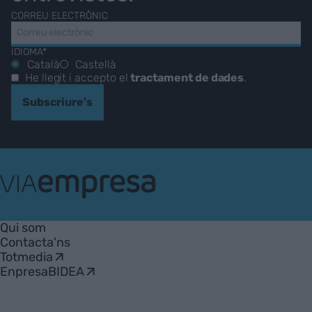
CORREU ELECTRÒNIC
IDIOMA*
Català
Castellà
He llegit i accepto el
tractament de dades
.
Subscriure's
VIA
Empresa
Qui som
Contacta'ns
Totmedia
EnpresaBIDEA