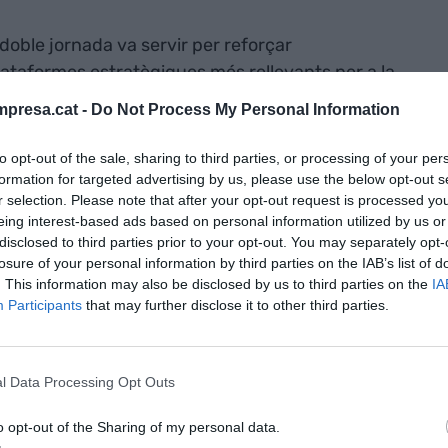
doble jornada va servir per reforçar
ataformes estratègiques més rellevants per a la
cte agroalimentari de Catalunya".
presa.cat -
Do Not Process My Personal Information
to opt-out of the sale, sharing to third parties, or processing of your per
formation for targeted advertising by us, please use the below opt-out s
r selection. Please note that after your opt-out request is processed y
ucció ecològica catalana resisteix les
eing interest-based ads based on personal information utilized by us or
tats de 2024 i torna a créixer
disclosed to third parties prior to your opt-out. You may separately opt-
losure of your personal information by third parties on the IAB’s list of
. This information may also be disclosed by us to third parties on the
IA
Participants
that may further disclose it to other third parties.
l Data Processing Opt Outs
 orientat als resultats de negoci, el Catalan Food
 de
3.000 reunions B2B
en dues jornades de
o opt-out of the Sharing of my personal data.
istes curtes, programades de forma anticipada,