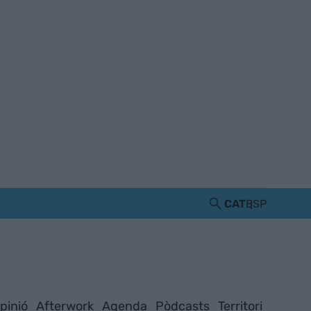
CAT
ESP
pinió
Afterwork
Agenda
Pòdcasts
Territori