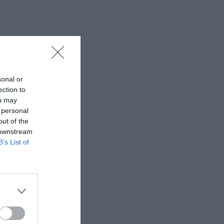
sonal or
ection to
ou may
 personal
out of the
 downstream
B’s List of