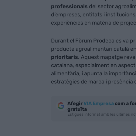
professionals
del sector agroali
d’empreses, entitats i institucions
experiències en matèria de projec
Durant el Fòrum Prodeca es va pr
producte agroalimentari català en
prioritaris
. Aquest mapatge revela
catalana, especialment en aspectes
alimentària, i apunta la importàn
estratègies de marca i presència e
Afegir
VIA Empresa
com a fo
gratuïta
Estigues informat amb les últimes not