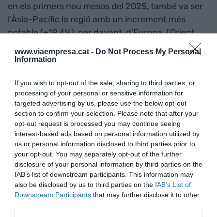
en els primers nou mesos del 2025, també va ser
l’Àsia-Pacífic la regió amb un increment més
notable (+19,4%), per davant d’Europa, l’Orient
Mitjà i Àfrica (+3,7%) i d’Amèrica (+3,1%).
www.viaempresa.cat -
Do Not Process My Personal
Information
Puig no ha facilitat xifres de beneficis. La firma
If you wish to opt-out of the sale, sharing to third parties, or
manté les seves previsions econòmiques per
processing of your personal or sensitive information for
aquest 2025, tot i el context macroeconòmic
targeted advertising by us, please use the below opt-out
"complex".
section to confirm your selection. Please note that after your
opt-out request is processed you may continue seeing
interest-based ads based on personal information utilized by
us or personal information disclosed to third parties prior to
Afegir
VIA Empresa
com a font preferida de
your opt-out. You may separately opt-out of the further
Google de forma gratuïta
disclosure of your personal information by third parties on the
Estigues informat amb les últimes notícies d'actualitat
IAB’s list of downstream participants. This information may
ACTIVAR ARA
also be disclosed by us to third parties on the
IAB’s List of
Downstream Participants
that may further disclose it to other
third parties.