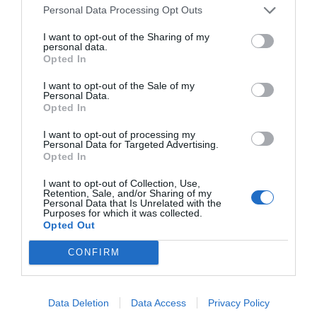
Personal Data Processing Opt Outs
I want to opt-out of the Sharing of my
personal data.
Opted In
I want to opt-out of the Sale of my
RELACIONADES
Personal Data.
Opted In
I want to opt-out of processing my
Personal Data for Targeted Advertising.
Opted In
I want to opt-out of Collection, Use,
Retention, Sale, and/or Sharing of my
Personal Data that Is Unrelated with the
Purposes for which it was collected.
Opted Out
L'Ibex-35, en
Els bancs espantainversors
màxims: els nous
CONFIRM
mínims?
Data Deletion
Data Access
Privacy Policy