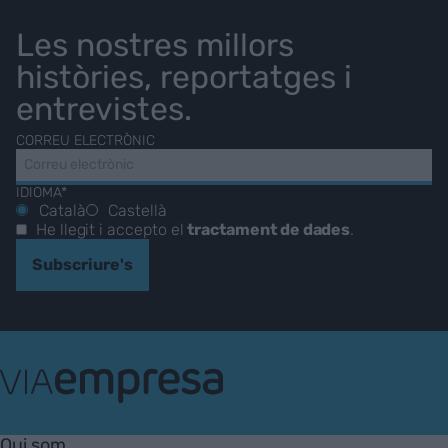
Les nostres millors
històries, reportatges i
entrevistes.
CORREU ELECTRÒNIC
IDIOMA*
Català
Castellà
He llegit i accepto el
tractament de dades
.
Subscriure's
VIA
Empresa
Qui som