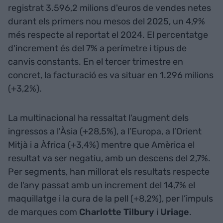
registrat 3.596,2 milions d'euros de vendes netes
durant els primers nou mesos del 2025, un 4,9%
més respecte al reportat el 2024. El percentatge
d'increment és del 7% a perímetre i tipus de
canvis constants. En el tercer trimestre en
concret, la facturació es va situar en 1.296 milions
(+3,2%).
La multinacional ha ressaltat l'augment dels
ingressos a l'Àsia (+28,5%), a l’Europa, a l’Orient
Mitjà i a Àfrica (+3,4%) mentre que Amèrica el
resultat va ser negatiu, amb un descens del 2,7%.
Per segments, han millorat els resultats respecte
de l'any passat amb un increment del 14,7% el
maquillatge i la cura de la pell (+8,2%), per l’impuls
de marques com
Charlotte Tilbury
i
Uriage
.