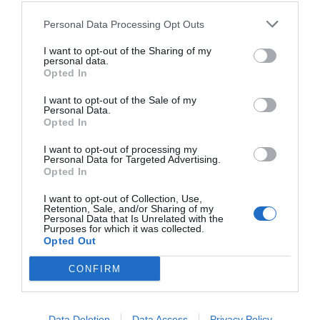
Personal Data Processing Opt Outs
I want to opt-out of the Sharing of my
personal data.
Opted In
RELACIONADES
I want to opt-out of the Sale of my
Personal Data.
Opted In
I want to opt-out of processing my
Personal Data for Targeted Advertising.
Opted In
I want to opt-out of Collection, Use,
Retention, Sale, and/or Sharing of my
Personal Data that Is Unrelated with the
L'aliança entre
Cambra de
El Govern e
Purposes for which it was collected.
Opted Out
Crous i Torres per
Barcelona, un joc
vol impugnar
presidir la Cambra
d'escacs a quatre (o
electrònic a 
CONFIRM
de Barcelona
més)
Cambra
Data Deletion
Data Access
Privacy Policy