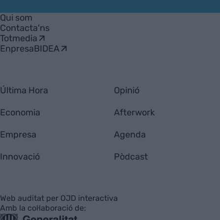
VIA
Empresa
Qui som
Contacta'ns
Totmedia
EnpresaBIDEA
Última Hora
Opinió
Economia
Afterwork
Empresa
Agenda
Innovació
Pòdcast
Web auditat per OJD interactiva
Amb la col·laboració de: