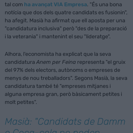
tal com
ha avançat VIA Empresa
. "És una bona
notícia que dos dels quatre candidats es fusionin",
ha afegit. Masià ha afirmat que ell aposta per una
"candidatura inclusiva" però "des de la preparació
i la veterania" i mantenint el seu "lideratge".
Alhora, l'economista ha explicat que la seva
candidatura
Anem per Feina
representa "el gruix
del 97% dels electors, autònoms o empreses de
menys de nou treballadors". Segons Masià, la seva
candidatura també té "empreses mitjanes i
alguna empresa gran, però bàsicament petites i
molt petites".
Masià: "Candidats de Damm
o Coca-cola no poden