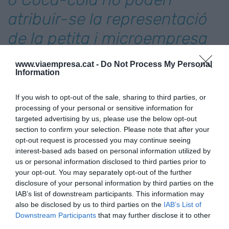
atribuir-se la representació
de la petita i microempresa
a Catalunya"
www.viaempresa.cat -
Do Not Process My Personal
Information
"Candidats de Damm o Coca-cola no poden
If you wish to opt-out of the sale, sharing to third parties, or
atribuir-se la representació de la petita i
processing of your personal or sensitive information for
microempresa a Catalunya", ha conclòs.
targeted advertising by us, please use the below opt-out
section to confirm your selection. Please note that after your
opt-out request is processed you may continue seeing
Afegir
VIA Empresa
com a font preferida de
interest-based ads based on personal information utilized by
Google de forma gratuïta
us or personal information disclosed to third parties prior to
Estigues informat amb les últimes notícies d'actualitat
your opt-out. You may separately opt-out of the further
ACTIVAR ARA
disclosure of your personal information by third parties on the
IAB’s list of downstream participants. This information may
also be disclosed by us to third parties on the
IAB’s List of
Downstream Participants
that may further disclose it to other
third parties.