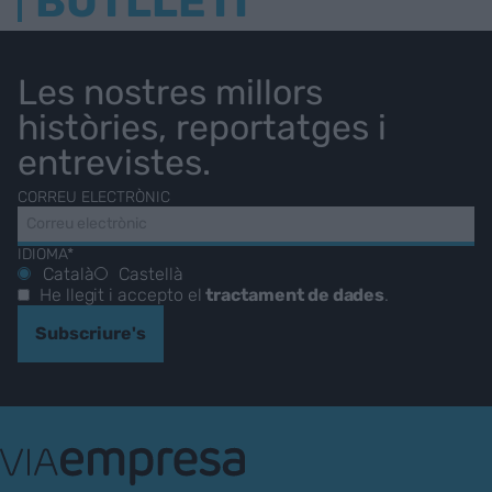
BUTLLETÍ
Les nostres millors
històries, reportatges i
entrevistes.
CORREU ELECTRÒNIC
IDIOMA*
Català
Castellà
He llegit i accepto el
tractament de dades
.
Subscriure's