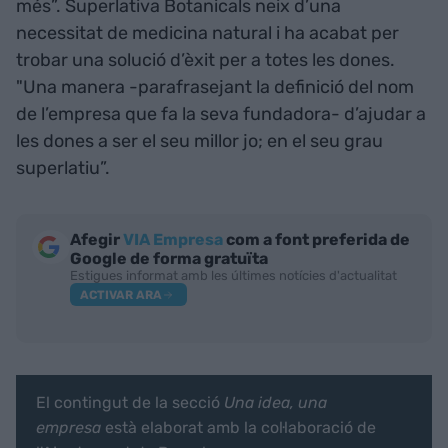
més”. Superlativa Botanicals neix d’una
necessitat de medicina natural i ha acabat per
trobar una solució d’èxit per a totes les dones.
"Una manera -parafrasejant la definició del nom
de l’empresa que fa la seva fundadora- d’ajudar a
les dones a ser el seu millor jo; en el seu grau
superlatiu”.
Afegir
VIA Empresa
com a font preferida de
Google de forma gratuïta
Estigues informat amb les últimes notícies d'actualitat
ACTIVAR ARA
El contingut de la secció
Una idea, una
empresa
està elaborat amb la col·laboració de