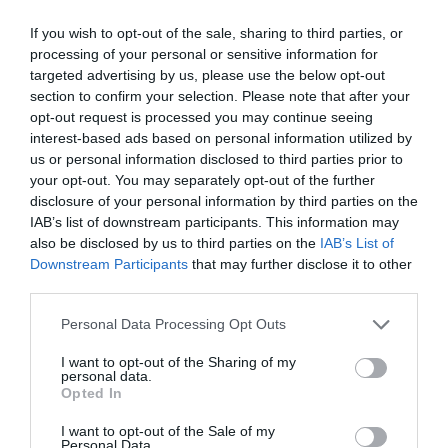
d’altres: “Europa segueix a la cua de territoris com
els Estats Units o Àsia que ja han implementat la
If you wish to opt-out of the sale, sharing to third parties, or
processing of your personal or sensitive information for
medicina tradicional en el seu sector de la salut”,
targeted advertising by us, please use the below opt-out
explica la fundadora.
section to confirm your selection. Please note that after your
opt-out request is processed you may continue seeing
interest-based ads based on personal information utilized by
Pueyo: “De manera
us or personal information disclosed to third parties prior to
your opt-out. You may separately opt-out of the further
tradicional, les dones ens
disclosure of your personal information by third parties on the
hem adaptat a productes
IAB’s list of downstream participants. This information may
also be disclosed by us to third parties on the
IAB’s List of
per a homes i no ha passat
Downstream Participants
that may further disclose it to other
third parties.
res. Nosaltres hem creat un
Personal Data Processing Opt Outs
producte per a dones, però
I want to opt-out of the Sharing of my
completament segur i
personal data.
Opted In
adaptable als homes”
I want to opt-out of the Sale of my
Personal Data.