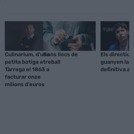
Culinarium, d'una
Bons llocs de
Els directius
petita botiga a
treball
guanyen la b
Tàrrega el 1863 a
definitiva al 
facturar onze
milions d'euros