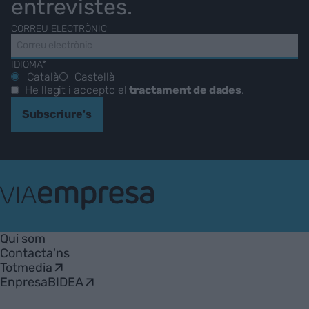
entrevistes.
CORREU ELECTRÒNIC
IDIOMA*
Català
Castellà
He llegit i accepto el
tractament de dades
.
Subscriure's
VIA
Empresa
Qui som
Contacta'ns
Totmedia
EnpresaBIDEA