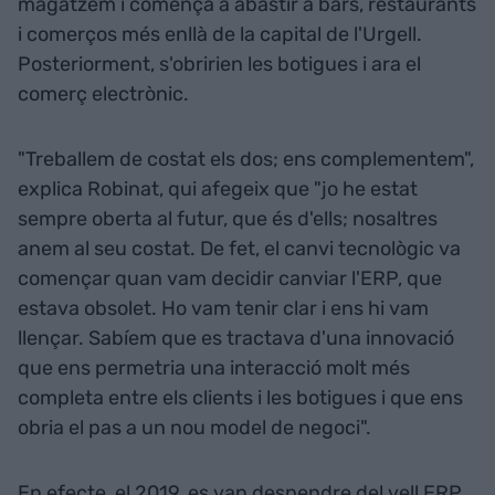
magatzem i començà a abastir a bars, restaurants
i comerços més enllà de la capital de l'Urgell.
Posteriorment, s'obririen les botigues i ara el
comerç electrònic.
"Treballem de costat els dos; ens complementem",
explica Robinat, qui afegeix que "jo he estat
sempre oberta al futur, que és d'ells; nosaltres
anem al seu costat. De fet, el canvi tecnològic va
començar quan vam decidir canviar l'ERP, que
estava obsolet. Ho vam tenir clar i ens hi vam
llençar. Sabíem que es tractava d'una innovació
que ens permetria una interacció molt més
completa entre els clients i les botigues i que ens
obria el pas a un nou model de negoci".
En efecte, el 2019, es van despendre del vell ERP.