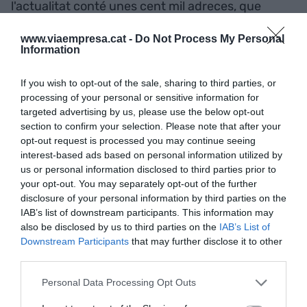
l'actualitat conté unes cent mil adreces, que
estableixen relacions comercials amb l'empresa
www.viaempresa.cat -
Do Not Process My Personal
de forma assídua. Tota aquesta feina va
Information
encaminada a impulsar també la venda a través
de la xarxa de botigues. "No ens hi capfiquem pel
If you wish to opt-out of the sale, sharing to third parties, or
creixement de les vendes en línia, si són com una
processing of your personal or sensitive information for
targeted advertising by us, please use the below opt-out
de les botigues físiques o més. Ja adquiriran el
section to confirm your selection. Please note that after your
seu ritme a mesura que el negoci es desenvolupi
opt-out request is processed you may continue seeing
orgànicament. A l'era digital estem perquè és el
interest-based ads based on personal information utilized by
us or personal information disclosed to third parties prior to
nou habitat empresarial i no ens haguéssim
your opt-out. You may separately opt-out of the further
perdonat no aprofitar aquesta oportunitat. Però
disclosure of your personal information by third parties on the
no cal obsessionar-se per les vendes a través
IAB’s list of downstream participants. This information may
d'internet", afegeixen els empresaris.
also be disclosed by us to third parties on the
IAB’s List of
Downstream Participants
that may further disclose it to other
third parties.
Tiquet mitjà
Personal Data Processing Opt Outs
El tiquet mitjà se situa per damunt dels 20 euros.