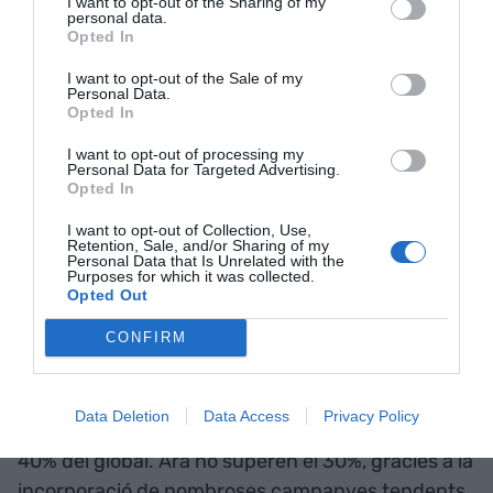
I want to opt-out of the Sharing of my
personal data.
En aquest quadrienni ha crescut més del 10%,
Opted In
tant pels canvis introduïts en el model de negoci
I want to opt-out of the Sale of my
com per la incorporació de la venda electrònica.
Personal Data.
Opted In
Per altra banda, el de les vendes en línia és de
33,8 euros, atès que les comandes superiors als
I want to opt-out of processing my
Personal Data for Targeted Advertising.
50 euros l'enviament és gratuït. Val a dir que
Opted In
l'aportació del comerç electrònic al global de la
I want to opt-out of Collection, Use,
companyia equivalent pràcticament al d'una
Retention, Sale, and/or Sharing of my
Personal Data that Is Unrelated with the
botiga.
Purposes for which it was collected.
Opted Out
Desestacionalització de
CONFIRM
les vendes
Data Deletion
Data Access
Privacy Policy
Al 2015, les vendes de Nadal representaven el
40% del global. Ara no superen el 30%, gràcies a la
incorporació de nombroses campanyes tendents