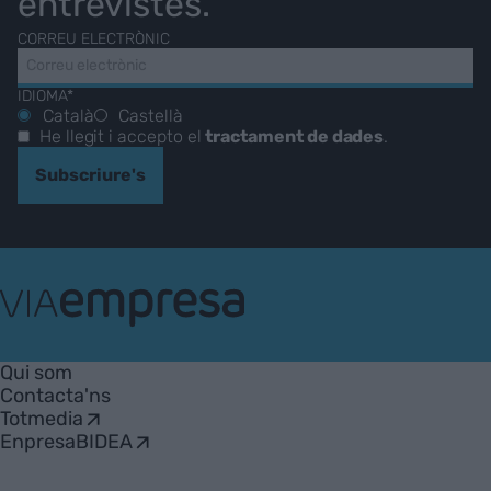
entrevistes.
CORREU ELECTRÒNIC
IDIOMA*
Català
Castellà
He llegit i accepto el
tractament de dades
.
Subscriure's
VIA
Empresa
Qui som
Contacta'ns
Totmedia
EnpresaBIDEA