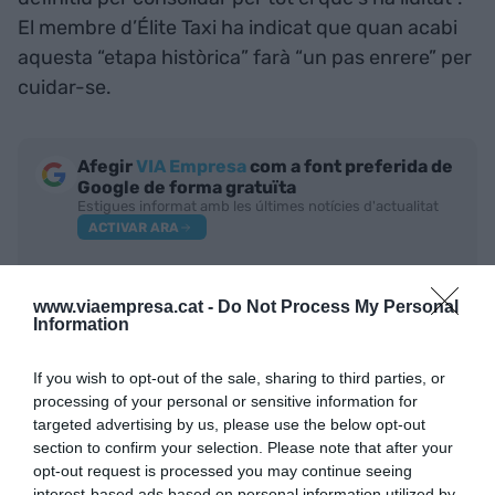
El membre d’Élite Taxi ha indicat que quan acabi
aquesta “etapa històrica” farà “un pas enrere” per
cuidar-se.
Afegir
VIA Empresa
com a font preferida de
Google de forma gratuïta
Estigues informat amb les últimes notícies d'actualitat
ACTIVAR ARA
www.viaempresa.cat -
Do Not Process My Personal
Information
If you wish to opt-out of the sale, sharing to third parties, or
processing of your personal or sensitive information for
targeted advertising by us, please use the below opt-out
section to confirm your selection. Please note that after your
RELACIONADES
opt-out request is processed you may continue seeing
interest-based ads based on personal information utilized by