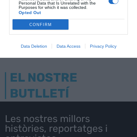
Personal Data that Is Unrelated with the
Purposes for which it was collected.
ELS MÉS LLEGITS
Opted Out
CONFIRM
AVUI DESTAQUEM
Data Deletion
Data Access
Privacy Policy
EL NOSTRE
BUTLLETÍ
Les nostres millors
històries, reportatges i