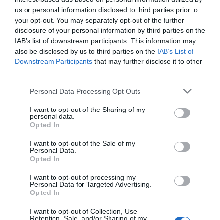
us or personal information disclosed to third parties prior to
your opt-out. You may separately opt-out of the further
disclosure of your personal information by third parties on the
IAB’s list of downstream participants. This information may
also be disclosed by us to third parties on the
IAB’s List of
Downstream Participants
that may further disclose it to other
third parties.
Élite Taxi presenta
Un jutjat de
Élite Taxi xif
Personal Data Processing Opt Outs
un recurs davant
Barcelona admet
MEUR les pè
I want to opt-out of the Sharing of my
del TSJC
una demanda d'Élite
pels conduc
personal data.
Taxi contra
il·legals
Opted In
Freenow
I want to opt-out of the Sale of my
Personal Data.
Opted In
I want to opt-out of processing my
Personal Data for Targeted Advertising.
Opted In
I want to opt-out of Collection, Use,
Retention, Sale, and/or Sharing of my