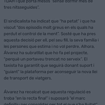
TDAH i que porta mesos “sense dormir més de
tres nitsseguides”.
El sindicalista ha indicat que “ha petat” i que ha
viscut “dos episodis molt greus en els quals ha
perdut el control de la ment”. Sosté que ha pres
aquesta decisió per ell, pel seu fill, la seva família i
les persones que estima i no vol perdre. Alhora,
Álvarez ha subratllat que ho fa pel projecte,
“perquè un portaveu trencat no serveix”. El
taxista ha garantit que seguirà donant suport i
“guiant” la plataforma per aconseguir la nova llei
de transport de viatgers.
Álvarez ha recalcat que aquesta regulació es
troba “en la recta final” i suposarà “el marc
definitiu per consolidar per tot el que s’ha lluitat”.