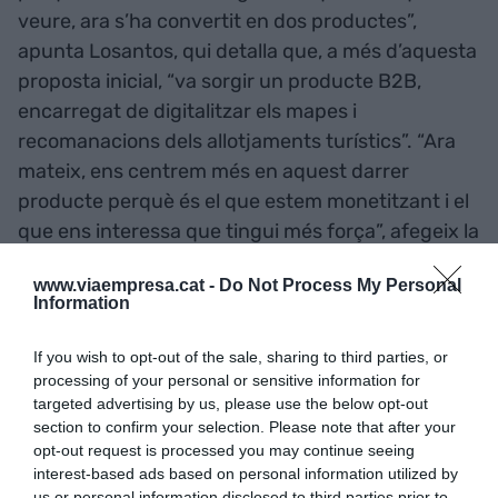
veure, ara s’ha convertit en dos productes”,
apunta Losantos, qui detalla que, a més d’aquesta
proposta inicial, “va sorgir un producte B2B,
encarregat de digitalitzar els mapes i
recomanacions dels allotjaments turístics”. “Ara
mateix, ens centrem més en aquest darrer
producte perquè és el que estem monetitzant i el
que ens interessa que tingui més força”, afegeix la
cofundadora.
www.viaempresa.cat -
Do Not Process My Personal
Information
Losantos (Identify):
If you wish to opt-out of the sale, sharing to third parties, or
“Digitalitzem els antics
processing of your personal or sensitive information for
targeted advertising by us, please use the below opt-out
mapes que es donaven a les
section to confirm your selection. Please note that after your
recepcions dels allotjaments
opt-out request is processed you may continue seeing
interest-based ads based on personal information utilized by
us or personal information disclosed to third parties prior to