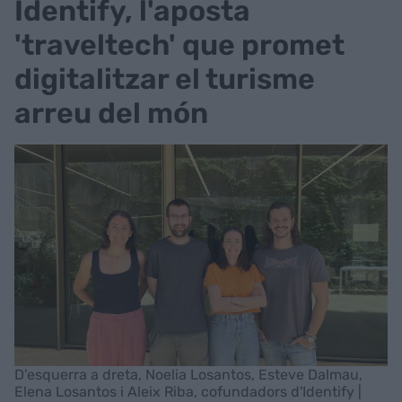
Identify, l'aposta
'traveltech' que promet
digitalitzar el turisme
arreu del món
D'esquerra a dreta, Noelia Losantos, Esteve Dalmau,
Elena Losantos i Aleix Riba, cofundadors d'Identify |