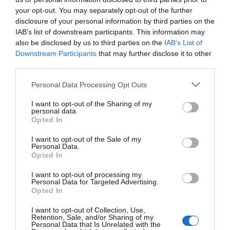
turístics quan un hoste
your opt-out. You may separately opt-out of the further
demanava informació o
disclosure of your personal information by third parties on the
IAB’s list of downstream participants. This information may
activitats d’interès”
also be disclosed by us to third parties on the
IAB’s List of
Downstream Participants
that may further disclose it to other
third parties.
Identify va aterrar a Barcelona Activa participant
en un programa de preacceleració a partir del
Personal Data Processing Opt Outs
qual l’equip fundador de quatre persones va tenir
I want to opt-out of the Sharing of my
l’oportunitat de presentar el projecte al Mobile
personal data.
Opted In
World Congress (MWC) del 2021.
Esteve Dalmau
i
Aleix Riba
, desenvolupadors de l’equip, i Noelia
I want to opt-out of the Sale of my
Personal Data.
Losantos, encarregada de màrqueting i vendes,
Opted In
són els altres tres cofundadors de la firma que,
I want to opt-out of processing my
juntament amb Elena Losantos van agafar el timó
Personal Data for Targeted Advertising.
Opted In
d’una proposta que no ha deixat d’evolucionar.
I want to opt-out of Collection, Use,
Retention, Sale, and/or Sharing of my
Beder, el "Tik-Tok català"
Personal Data that Is Unrelated with the