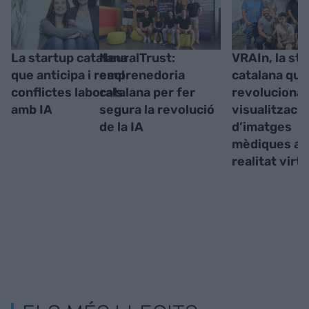
La startup catalana
NeuralTrust:
VRAIn, la st
que anticipa i resol
emprenedoria
catalana que
conflictes laborals
catalana per fer
revoluciona 
amb IA
segura la revolució
visualització
de la IA
d’imatges
mèdiques a
realitat virtu