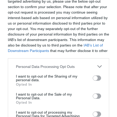
targeted advertising by us, please use the below opt-out
section to confirm your selection. Please note that after your
opt-out request is processed you may continue seeing
interest-based ads based on personal information utilized by
us or personal information disclosed to third parties prior to
your opt-out. You may separately opt-out of the further
disclosure of your personal information by third parties on the
IAB’s list of downstream participants. This information may
also be disclosed by us to third parties on the
IAB’s List of
Downstream Participants
that may further disclose it to other
third parties.
De la tesis a la empresa
Personal Data Processing Opt Outs
I want to opt-out of the Sharing of my
personal data.
La idea de AEInnova salió de un grupo de
Opted In
investigación de microelectrónica de la UAB.
"Empecé a dirigir la tesis doctoral de Roger Malet,
I want to opt-out of the Sale of my
Personal Data.
el otro cofundador", recuerda Aragonés.
Opted In
Conocedores de los fondos de emprendedores de
I want to opt-out of processing my
la Fundación Repsol, vieron "una buena
Personal Data for Targeted Advertising.