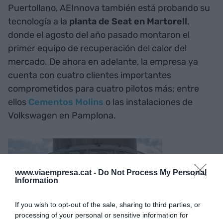
Puertollano, AEInnova también está probando su
tecnología a la
planta de Seat en Martorell
,
donde el agosto del año pasado montaron el
primer equipo de recuperación del calor del
mercado. De ahora en adelante, la empresa ya
cuenta con cuatro clientes importantes
comprometidos para cuatro pilotos más; entre
ellos
Cementos Molins
o las instalaciones de
Volkswagen en Pamplona.
www.viaempresa.cat -
Do Not Process My Personal
Information
If you wish to opt-out of the sale, sharing to third parties, or
processing of your personal or sensitive information for