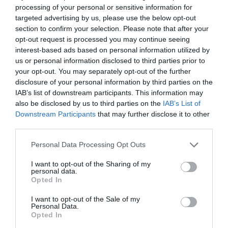
processing of your personal or sensitive information for
Uno.
Petra llora de dolor.
Dos.
Está muy
targeted advertising by us, please use the below opt-out
dilatada.
Tres.
No creo ni que lleguemos al
section to confirm your selection. Please note that after your
paritorio.
Cuatro.
Blanca besa a Petra, que se
opt-out request is processed you may continue seeing
interest-based ads based on personal information utilized by
contorsiona y aprieta los dientes.
Cinco.
Anna
us or personal information disclosed to third parties prior to
reniega por la falta de personal: ¡yo no soy
your opt-out. You may separately opt-out of the further
matrona!
Seis.
Anna prepara los utensilios al lado
disclosure of your personal information by third parties on the
IAB’s list of downstream participants. This information may
de la camilla.
Siete.
Se arremanga las
also be disclosed by us to third parties on the
IAB’s List of
mangas.
Ocho.
Ya le veo la cabeza.
Nueve.
Petra,
Downstream Participants
that may further disclose it to other
respira y empuja.
Diez.
Muy bien, lo haces muy
third parties.
bien, preciosa.
Once.
Anna recuerda con claridad
Personal Data Processing Opt Outs
cómo se hacía la maniobra. Tiene medio
cuerpecito entre las manos.
Doce.
Un llanto
I want to opt-out of the Sharing of my
personal data.
precioso rompe el silencio de la extenuada
Opted In
madre.
I want to opt-out of the Sale of my
Personal Data.
Opted In
Petra se pone al niño en el pecho y abraza a