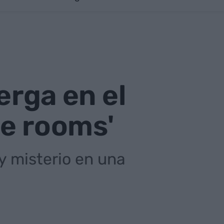
erga en el
pe rooms'
y misterio en una