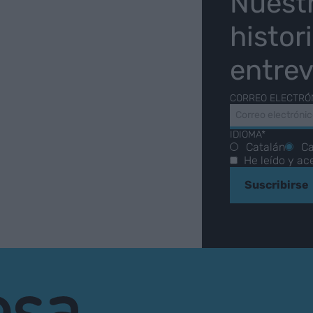
O
Nuest
histor
entrev
CORREO ELECTRÓ
IDIOMA*
Catalán
Ca
He leído y ac
Suscribirse