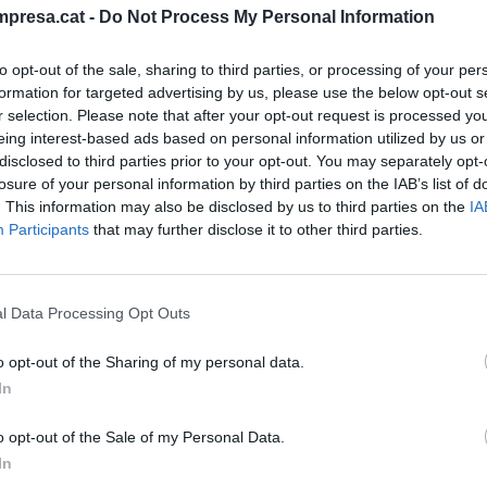
Londres o Nueva York, y de repente aparece Berga.
presa.cat -
Do Not Process My Personal Information
 subraya.
to opt-out of the sale, sharing to third parties, or processing of your per
formation for targeted advertising by us, please use the below opt-out s
el del país —y uno de los pocos del mundo— donde
r selection. Please note that after your opt-out request is processed y
om
diferente. No se trata solo de un alojamiento
eing interest-based ads based on personal information utilized by us or
 narrativa continua que empieza en la recepción y
disclosed to third parties prior to your opt-out. You may separately opt-
"Desde el momento en que llegas ya estás dentro
losure of your personal information by third parties on the IAB’s list of
. This information may also be disclosed by us to third parties on the
IA
 enigmas: para acceder a espacios, para descubrir la
Participants
that may further disclose it to other third parties.
ra usar el wifi", explica Vila, que interpreta al
r
.
l Data Processing Opt Outs
lían ciudades
o opt-out of the Sharing of my personal data.
s o Nueva
In
aparece Berga.
o opt-out of the Sale of my Personal Data.
esta de creer"
In