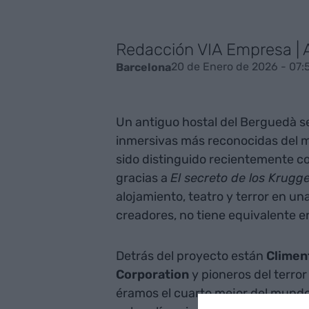
Redacción VIA Empresa |
20 de Enero de 2026 - 07:
Barcelona
Un antiguo hostal del Berguedà se
inmersivas más reconocidas del 
sido distinguido recientemente c
gracias a
El secreto de los Krugg
alojamiento, teatro y terror en un
creadores, no tiene equivalente en
Detrás del proyecto están
Climent
Corporation
y pioneros del terro
éramos el cuarto mejor del mundo