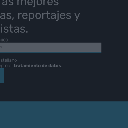
ras mejores
ias, reportajes y
istas.
NICO
stellano
epto el
tratamiento de datos
.