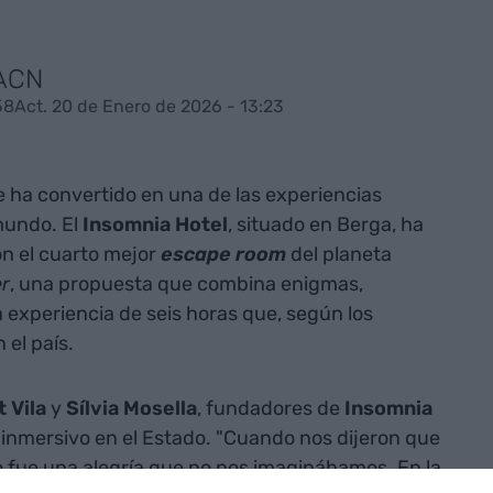
 ACN
58
Act. 20 de Enero de 2026 - 13:23
 ha convertido en una de las experiencias
mundo. El
Insomnia Hotel
, situado en Berga, ha
on el cuarto mejor
escape room
del planeta
er
, una propuesta que combina enigmas,
a experiencia de seis horas que, según los
 el país.
 Vila
y
Sílvia Mosella
, fundadores de
Insomnia
r inmersivo en el Estado. "Cuando nos dijeron que
 fue una alegría que no nos imaginábamos. En la