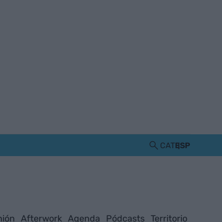
CAT
ESP
nión
Afterwork
Agenda
Pódcasts
Territorio