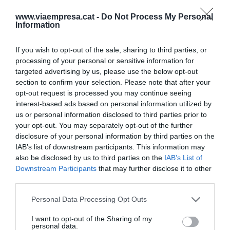
como
un producto prèmium, de gran calidad y
www.viaempresa.cat -
Do Not Process My Personal
con una variedad de opciones
equiparable al de
Information
las grandes cadenas.
If you wish to opt-out of the sale, sharing to third parties, or
processing of your personal or sensitive information for
El éxito de las cafeterías Laughing Man fue tan
targeted advertising by us, please use the below opt-out
llamativo que rápidamente
atrajo un inversor
section to confirm your selection. Please note that after your
opt-out request is processed you may continue seeing
importante como el productor de café Keurig
interest-based ads based on personal information utilized by
Green Mountain
. La empresa está
us or personal information disclosed to third parties prior to
históricamente comprometida con el comercio
your opt-out. You may separately opt-out of the further
justo y el desarrollo local, y desde hace un par de
disclosure of your personal information by third parties on the
IAB’s list of downstream participants. This information may
años participa en la compra de los productos de
also be disclosed by us to third parties on the
IAB’s List of
los proveedores de la fundación de Hugh
Downstream Participants
that may further disclose it to other
Jackman y distribuye la marca Dukale's Dream
third parties.
por los Estados Unidos.
Personal Data Processing Opt Outs
I want to opt-out of the Sharing of my
personal data.