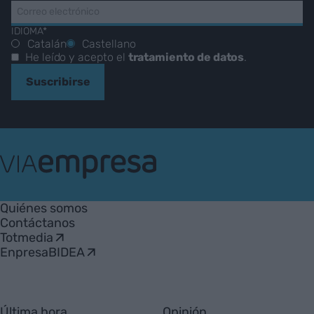
IDIOMA*
Catalán
Castellano
He leído y acepto el
tratamiento de datos
.
Suscribirse
VIA
Empresa
Quiénes somos
Contáctanos
Totmedia
EnpresaBIDEA
Última hora
Opinión