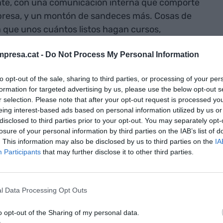
ente, con una comunicación interna que comporte
mpresa, y un montón de sandeces más. Cosas de
 que unos cuántos listos hagan cursos,
ntadoras que son acogidas con un falso entusiasmo
presa.cat -
Do Not Process My Personal Information
to opt-out of the sale, sharing to third parties, or processing of your per
 o cinco trucos, más o menos divertidos e
formation for targeted advertising by us, please use the below opt-out s
turar, y para que la empresa pueda decir que tiene
r selection. Please note that after your opt-out request is processed y
eing interest-based ads based on personal information utilized by us or
-formación, e incluso podrá sacar una de estas
disclosed to third parties prior to your opt-out. You may separately opt-
reciben de los gobiernos y reparten para
losure of your personal information by third parties on the IAB’s list of
. This information may also be disclosed by us to third parties on the
IA
Participants
that may further disclose it to other third parties.
aba un día de estos como noticia
push
: "Los ocho
esca y dormir mejor". Y te dicen, magia pura, que
l Data Processing Opt Outs
lave para conseguir dormir bien. Y es extraño que
 la almohada y las sábanas en la nevera. O tú
o opt-out of the Sharing of my personal data.