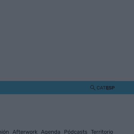
CAT
ESP
nión
Afterwork
Agenda
Pódcasts
Territorio