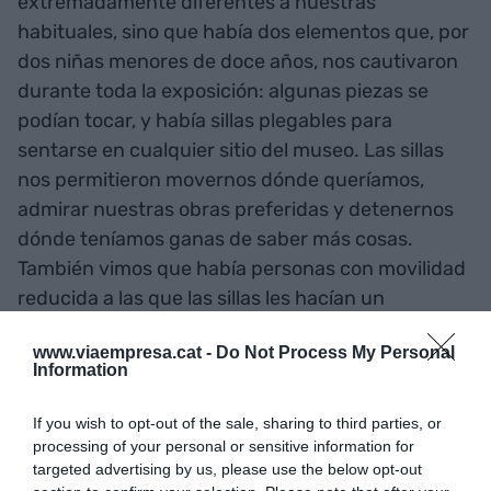
extremadamente diferentes a nuestras
habituales, sino que había dos elementos que, por
dos niñas menores de doce años, nos cautivaron
durante toda la exposición: algunas piezas se
podían tocar, y había sillas plegables para
sentarse en cualquier sitio del museo. Las sillas
nos permitieron movernos dónde queríamos,
admirar nuestras obras preferidas y detenernos
dónde teníamos ganas de saber más cosas.
También vimos que había personas con movilidad
reducida a las que las sillas les hacían un
magnífico servicio.
www.viaempresa.cat -
Do Not Process My Personal
Information
If you wish to opt-out of the sale, sharing to third parties, or
processing of your personal or sensitive information for
"El museo ha dejado de ser
targeted advertising by us, please use the below opt-out