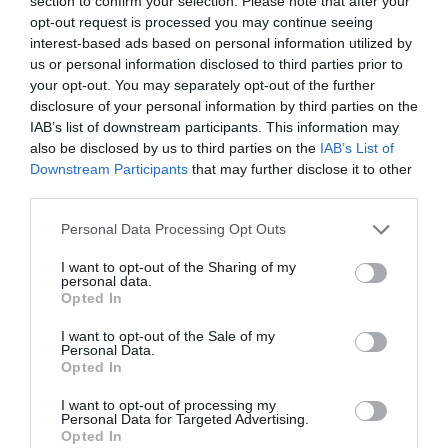
section to confirm your selection. Please note that after your
visto sólo como un espacio
opt-out request is processed you may continue seeing
de culto y ha abierto
interest-based ads based on personal information utilized by
us or personal information disclosed to third parties prior to
posibilidades a una
your opt-out. You may separately opt-out of the further
disclosure of your personal information by third parties on the
experiencia mucho más
IAB’s list of downstream participants. This information may
also be disclosed by us to third parties on the
IAB’s List of
particular"
Downstream Participants
that may further disclose it to other
third parties.
Desde hace unos años, la mayoría de museos han
Personal Data Processing Opt Outs
empezado a prestar mucha atención a la
I want to opt-out of the Sharing of my
experiencia, más allá de la calidad y variedad de la
personal data.
Opted In
obra artística expuesta. En algunos encontramos
soporte sensorial, como música o reproducciones
I want to opt-out of the Sale of my
Personal Data.
de audio, y en otras representaciones teatrales o
Opted In
talleres interactivos al final de la exposición. Sea
I want to opt-out of processing my
como fuere, el museo ha dejado de ser visto sólo
Personal Data for Targeted Advertising.
como un espacio de culto, de arte sagrado y
Opted In