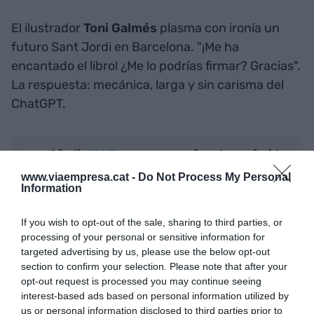
El ilustrador
Toni Galmés
plasma con ironía un
futuro Sant Jordi en Barcelona. "¡Me ha
encantado el libro! ¿Me lo podrías firmar? Gracias".
La respuesta: mecánica, larga y sin carisma del
ChatGPT.
Añadir
VIA Empresa
como fuente preferida
de Google de forma gratuita
www.viaempresa.cat -
Do Not Process My Personal
Mantente informado con las últimas noticias de
Information
actualidad
ACTIVAR AHORA
If you wish to opt-out of the sale, sharing to third parties, or
processing of your personal or sensitive information for
targeted advertising by us, please use the below opt-out
section to confirm your selection. Please note that after your
opt-out request is processed you may continue seeing
interest-based ads based on personal information utilized by
us or personal information disclosed to third parties prior to