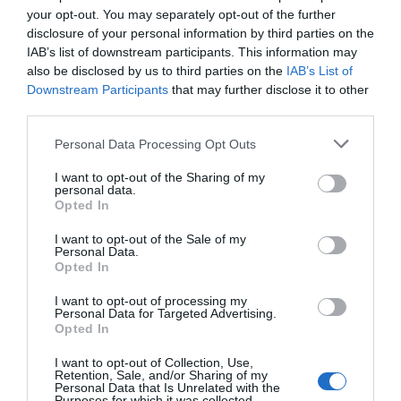
your opt-out. You may separately opt-out of the further
disclosure of your personal information by third parties on the
RELACIONADAS
IAB’s list of downstream participants. This information may
also be disclosed by us to third parties on the
IAB’s List of
Downstream Participants
that may further disclose it to other
third parties.
Personal Data Processing Opt Outs
I want to opt-out of the Sharing of my
personal data.
Opted In
Los cruceristas y...
Pero tío, ¿eso es mi
La Copa Amér
I want to opt-out of the Sale of my
Personal Data.
¿la saturación de
mona de Pascua?
un impacto
Opted In
Barcelona?
inesperado
I want to opt-out of processing my
Personal Data for Targeted Advertising.
Opted In
I want to opt-out of Collection, Use,
Retention, Sale, and/or Sharing of my
Personal Data that Is Unrelated with the
Purposes for which it was collected.