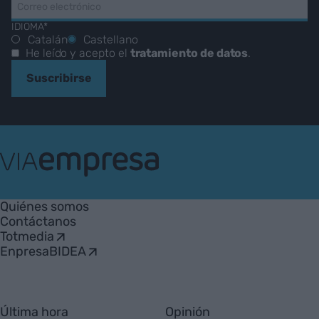
IDIOMA*
Catalán
Castellano
He leído y acepto el
tratamiento de datos
.
Suscribirse
VIA
Empresa
Quiénes somos
Contáctanos
Totmedia
EnpresaBIDEA
Última hora
Opinión