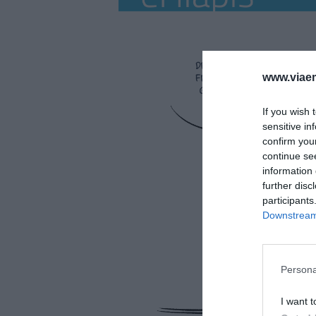
www.viaem
If you wish 
sensitive in
confirm you
continue se
information 
further disc
participants
Downstream 
Persona
I want t