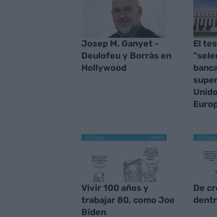
Josep M. Ganyet -
El tes
Deulofeu y Borràs en
"sele
Hollywood
banca
supe
Unido
Euro
Vivir 100 años y
De cr
trabajar 80, como Joe
dentr
Biden