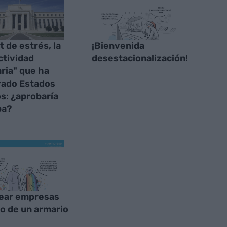
t de estrés, la
¡Bienvenida
ctividad
desestacionalización!
ria" que ha
rado Estados
s: ¿aprobaría
pa?
ear empresas
o de un armario