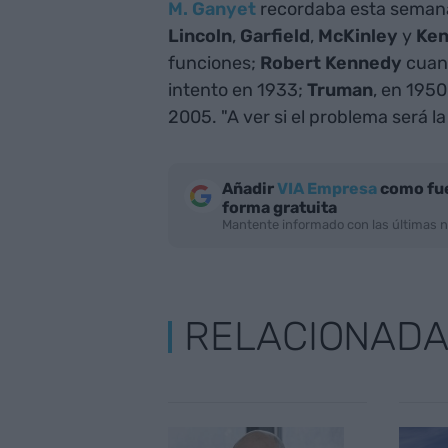
M. Ganyet
recordaba esta semana 
Lincoln
,
Garfield
,
McKinley
y
Ke
funciones;
Robert Kennedy
cuan
intento en 1933;
Truman
, en 1950
2005. "A ver si el problema será la
Añadir
VIA Empresa
como fue
forma gratuita
Mantente informado con las últimas n
RELACIONAD