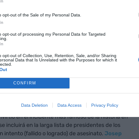
In
o opt-out of the Sale of my Personal Data.
In
to opt-out of processing my Personal Data for Targeted
ing.
In
o opt-out of Collection, Use, Retention, Sale, and/or Sharing
ersonal Data that Is Unrelated with the Purposes for which it
lected.
ejas | Toni Galmés
Out
onvertido en un símbolo republicano a raíz del
el expresidente estadunidense el pasado sábado
CONFIRM
vania. El incidente ha llenado las redes sociales y
orías de conspiración de ambos extremos del
Data Deletion
Data Access
Privacy Policy
o las posibilidades de victoria para el candidato.
nvirtió en el incidente más famoso de la historia en
e incluirá en la larga lista de presidentes de los
intento (fallido o logrado) de asesinato.
Josep