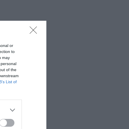
sonal or
ection to
ou may
 personal
out of the
 downstream
B’s List of