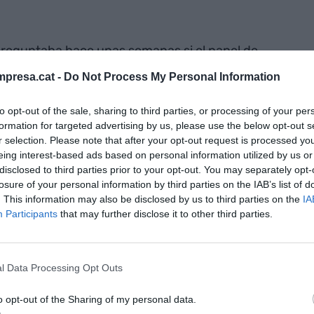
reguntaba hace unas semanas si el papel de
iernos era lo que les había llevado a una mejor
presa.cat -
Do Not Process My Personal Information
sta pequeña muestra de las capacidades femeninas
e suscita un buen número de preguntas.
to opt-out of the sale, sharing to third parties, or processing of your per
formation for targeted advertising by us, please use the below opt-out s
r selection. Please note that after your opt-out request is processed y
do el mundo gobernados por mujeres, -de un total
eing interest-based ads based on personal information utilized by us or
 al menos, la mitad? ¿Y si el 75% de los
disclosed to third parties prior to your opt-out. You may separately opt-
losure of your personal information by third parties on the IAB’s list of
uidos solo por hombres? ¿Y si el 73% de la toma
. This information may also be disclosed by us to third parties on the
IA
ayera exclusivamente en hombres?
Participants
that may further disclose it to other third parties.
que todo el mundo habla- significara que se
ue lo que se pregunta la revista Forbes, que ha
l Data Processing Opt Outs
una gráfica representación del mundo “normal” en
o opt-out of the Sharing of my personal data.
 ocupamos porcentajes irrisorios en zonas de