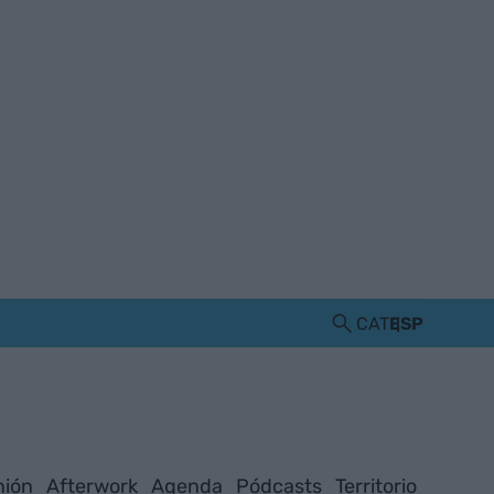
CAT
ESP
nión
Afterwork
Agenda
Pódcasts
Territorio