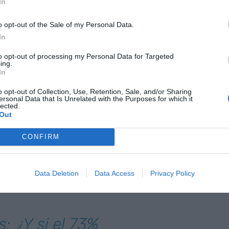
In
iernos.
o opt-out of the Sale of my Personal Data.
malidad son desoladores.
In
to opt-out of processing my Personal Data for Targeted
ing.
ienen estudios tecnológicos superiores en
In
asegura que sólo el 28% de los investigadores
o opt-out of Collection, Use, Retention, Sale, and/or Sharing
ntes matriculados en las carreras vinculadas con
ersonal Data that Is Unrelated with the Purposes for which it
lected.
a, ingeniería y matemáticas por sus siglas en
Out
des empresas tecnológicas menos del 50% de sus
 las
startups
no tienen a ninguna mujer en su
CONFIRM
 puedo añadir que cuando hablamos del mundo
r que el de las altas esferas políticas,
un 56% de
Data Deletion
Data Access
Privacy Policy
s compañías y reorientar su carrera
: ¿Y si el 73%