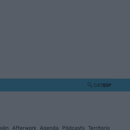
CAT
ESP
nión
Afterwork
Agenda
Pódcasts
Territorio