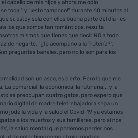
 el cabello de mis hijos y ahora me odio
 se toca!" y "¡esto tampoco!" durante 60 minutos al
que si, estoy sola con ellos buena parte del día- es
ara los que somos tan románticos, resulta
osotros mismos que tienes que decir NO a todo
paz de negarte. "¿Te acompaño a la frutería?",
Son preguntas banales, pero no lo son para los
rmalidad son un asco, es cierto. Pero lo que me
La comercial, la económica, la rutinaria... y la
 esto se preocupan cuatro gatos, pero espero que
nario digital de madre teletrebajadora sepa un
o jode la vida y la salud el Covid-19 ya estamos
petos a los muertos y sus familiares, pero si nos
s', la salud mental que podemos perder nos
alud de colectivos como el mío: madres -