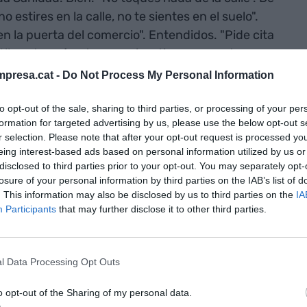
 estires en la calle, no te sientes en el suelo".
n la puerta del comercio". Entendidos. "Pide cita
Y lleva termómetro, por si no tienen, guantes y
hecho. Ahora viene la buena, porque si vas con tus
presa.cat -
Do Not Process My Personal Information
ravillosa (ironía, por favor) de 12 a 19 horas,
tir al mismo tiempo que les gritas –¡literal!- que
to opt-out of the sale, sharing to third parties, or processing of your per
formation for targeted advertising by us, please use the below opt-out s
ue por la calle no se toca nada, ni se habla cerca
r selection. Please note that after your opt-out request is processed y
 pregunta mi hija.
eing interest-based ads based on personal information utilized by us or
disclosed to third parties prior to your opt-out. You may separately opt-
losure of your personal information by third parties on the IAB’s list of
pero sí que noto lo que estamos destruyendo. Y
. This information may also be disclosed by us to third parties on the
IA
Participants
that may further disclose it to other third parties.
aciones locales a comprar en el pequeño comercio,
Por eso, ya tengo el número de WhatsApp de la
l Data Processing Opt Outs
o, del librero y el de la mercería. Pido hora al
o opt-out of the Sharing of my personal data.
ene el género preparado desde hace días y me da