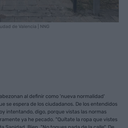
iudad de Valencia | NNG
abezonan al definir como 'nueva normalidad'
ue se espera de los ciudadanos. De los entendidos
y intentando, digo, porque vistas las normas
uramente ya he pecado. "Quítate la ropa que vistes
a Sanidad. Bien. "No toques nada de la calle". De