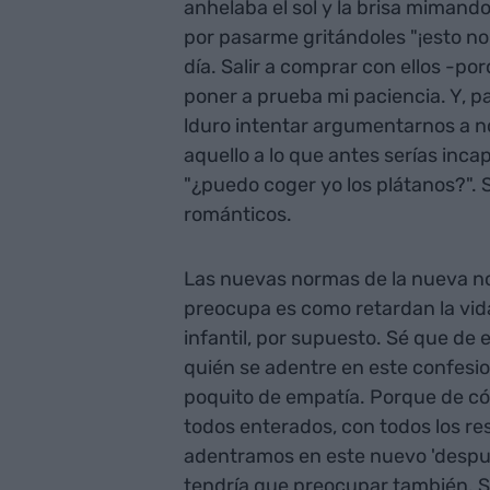
anhelaba el sol y la brisa mimando
por pasarme gritándoles "¡esto no
día. Salir a comprar con ellos -por
poner a prueba mi paciencia. Y, p
lduro intentar argumentarnos a n
aquello a lo que antes serías inca
"¿puedo coger yo los plátanos?". 
románticos.
Las nuevas normas de la nueva no
preocupa es como retardan la vida. 
infantil, por supuesto. Sé que de
quién se adentre en este confesio
poquito de empatía. Porque de cóm
todos enterados, con todos los res
adentramos en este nuevo 'despué
tendría que preocupar también. S