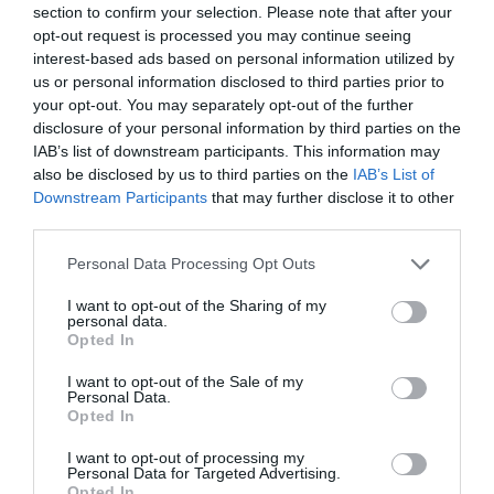
section to confirm your selection. Please note that after your
opt-out request is processed you may continue seeing
CERCLE D'ECONOMIA
interest-based ads based on personal information utilized by
Entre Trump, rearme, OPA y
us or personal information disclosed to third parties prior to
el apagón: la Reunió del
your opt-out. You may separately opt-out of the further
Cercle repite como cita
disclosure of your personal information by third parties on the
oportuna
IAB’s list of downstream participants. This information may
3 de mayo de 2025
also be disclosed by us to third parties on the
IAB’s List of
Downstream Participants
that may further disclose it to other
third parties.
DIRECTIVOS EN MOVIMIENTO
Personal Data Processing Opt Outs
El juego de las sillas de la
economía catalana: la banca
I want to opt-out of the Sharing of my
personal data.
destaca en un puente
Opted In
tranquilo
2 de mayo de 2025
I want to opt-out of the Sale of my
Personal Data.
Opted In
I want to opt-out of processing my
ENTREVISTA
Personal Data for Targeted Advertising.
Eugenia Laureckis (ESIC): "El
Opted In