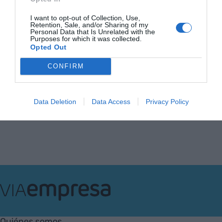
gran error de las empresas
I want to opt-out of Collection, Use,
con la IA es olvidarse de las
Retention, Sale, and/or Sharing of my
personas"
Personal Data that Is Unrelated with the
Purposes for which it was collected.
1 de mayo de 2025
Opted Out
CONFIRM
Anterior
1
…
19
20
21
22
23
…
58
Siguiente
Data Deletion
Data Access
Privacy Policy
VIA
Empresa
Quiénes somos