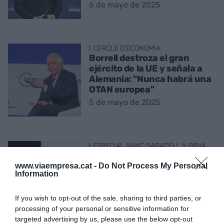
6 de mayo de 2025
CERCLE D'ECONOMIA
Borrell destroza el gran
ejército de la UE y señala a
Alemania: "Nunca habrá una
OTAN europea"
5 de mayo de 2025
ESPECIAL BANC SABADELL Y BBVA
Sánchez anuncia una
"consulta pública" abierta a
www.viaempresa.cat -
Do Not Process My Personal
Information
la ciudadanía sobre la OPA
Banc Sabadell - BBVA
If you wish to opt-out of the sale, sharing to third parties, or
5 de mayo de 2025
processing of your personal or sensitive information for
targeted advertising by us, please use the below opt-out