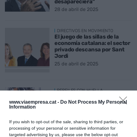
desapareciera"
28 de abril de 2025
DIRECTIVOS EN MOVIMIENTO
El juego de las sillas de la
economía catalana: el sector
privado descansa por Sant
Jordi
25 de abril de 2025
PERFILES CON HUELLA
Núria Cabutí: libros,
www.viaempresa.cat -
Do Not Process My Personal
innovación y liderazgo en
Information
tiempos de cambio
20 de abril de 2025
If you wish to opt-out of the sale, sharing to third parties, or
processing of your personal or sensitive information for
targeted advertising by us, please use the below opt-out