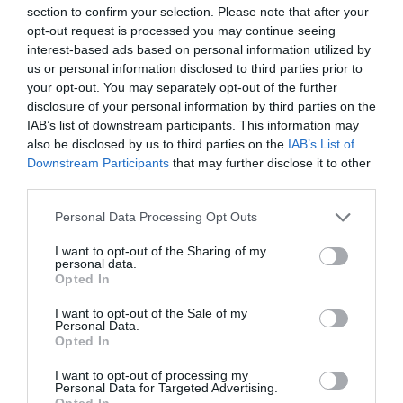
section to confirm your selection. Please note that after your
opt-out request is processed you may continue seeing
DIRECTIVOS EN MOVIMIENTO
interest-based ads based on personal information utilized by
El juego de las sillas de la
us or personal information disclosed to third parties prior to
economía catalana: las
your opt-out. You may separately opt-out of the further
vacaciones no frenan los
disclosure of your personal information by third parties on the
nombramientos
IAB’s list of downstream participants. This information may
18 de abril de 2025
also be disclosed by us to third parties on the
IAB’s List of
Downstream Participants
that may further disclose it to other
third parties.
PÓDCAST: L'EMPRESA AL DIA
Personal Data Processing Opt Outs
Josep Ametller: "Aún hoy, mi
hermano y yo no tenemos
I want to opt-out of the Sharing of my
personal data.
que rendir cuentas ni a la
Opted In
bolsa ni a nadie"
15 de abril de 2025
I want to opt-out of the Sale of my
Personal Data.
Opted In
I want to opt-out of processing my
Personal Data for Targeted Advertising.
LOS ARANCELES DE TRUMP
Opted In