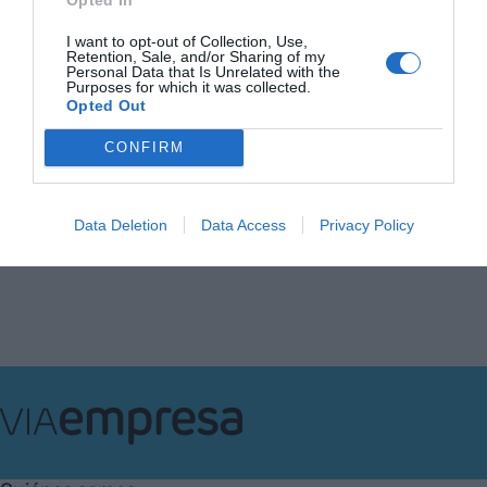
Pau Pujolàs, el profesor
catalán citado por la Casa
I want to opt-out of Collection, Use,
Blanca que ve "terribles" los
Retention, Sale, and/or Sharing of my
aranceles de Trump
Personal Data that Is Unrelated with the
Purposes for which it was collected.
15 de abril de 2025
Opted Out
CONFIRM
Anterior
1
…
21
22
23
24
25
…
58
Siguiente
Data Deletion
Data Access
Privacy Policy
VIA
Empresa